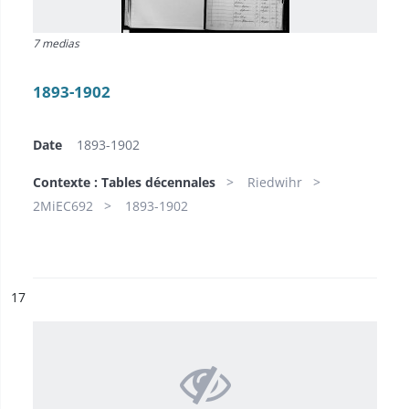
7 medias
1893-1902
Date
1893-1902
Contexte : Tables décennales
Riedwihr
2MiEC692
1893-1902
ésultat n°
17