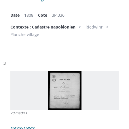
Date
1808
Cote
3P 336
Contexte : Cadastre napoléonien
Riedwihr
Planche village
ésultat n°
3
70 medias
1873-1882