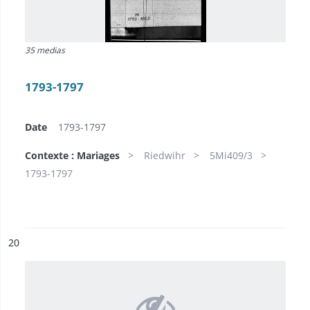
35 medias
1793-1797
Date
1793-1797
Contexte : Mariages
Riedwihr
5Mi409/3
1793-1797
ésultat n°
20