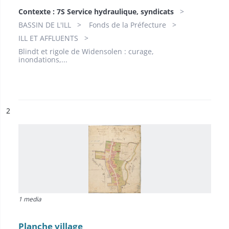
Contexte : 7S Service hydraulique, syndicats
BASSIN DE L'ILL
Fonds de la Préfecture
ILL ET AFFLUENTS
Blindt et rigole de Widensolen : curage,
inondations,...
ésultat n°
2
1 media
Planche village