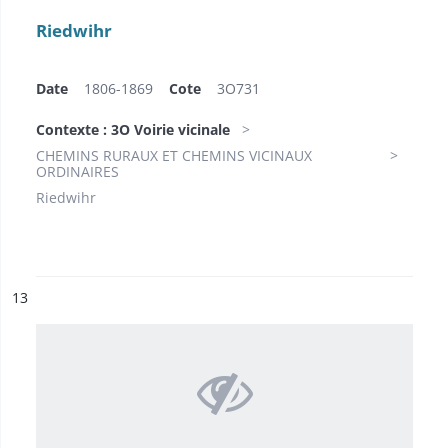
Riedwihr
Date
1806-1869
Cote
3O731
Contexte : 3O Voirie vicinale
CHEMINS RURAUX ET CHEMINS VICINAUX
ORDINAIRES
Riedwihr
ésultat n°
13