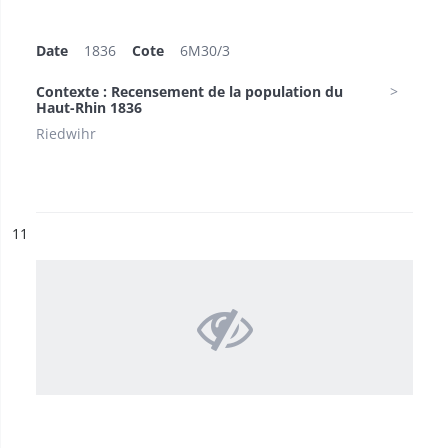
Date
1836
Cote
6M30/3
Contexte : Recensement de la population du
Haut-Rhin 1836
Riedwihr
ésultat n°
11