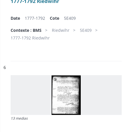
1777-1792 Riedwihr
Date
1777-1792
Cote
5E409
Contexte : BMS
Riedwihr
5E409
1777-1792 Riedwihr
ésultat n°
6
13 medias