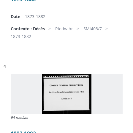
Date
1873-1882
Contexte : Décès
Riedwihr
5Mi408/7
1873-1882
ésultat n°
4
94 medias