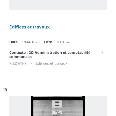
Edifices et travaux
Date
1804-1870
Cote
2O1624
Contexte : 2O Administration et comptabilité
communales
RIEDWIHR
Edifices et travaux
ésultat n°
18