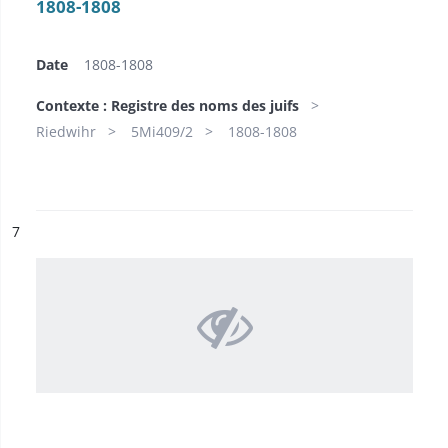
1808-1808
Date
1808-1808
Contexte : Registre des noms des juifs
Riedwihr
5Mi409/2
1808-1808
ésultat n°
7