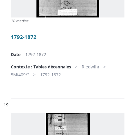
70 medias
1792-1872
Date
1792-1872
Contexte : Tables décennales
Riedwihr
5Mi409/2
1792-1872
ésultat n°
19