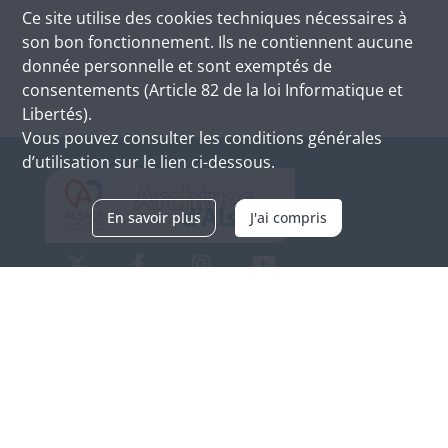
Ce site utilise des
cookies
techniques nécessaires à
son bon fonctionnement. Ils ne contiennent aucune
donnée personnelle et sont exemptés de
consentements (Article 82 de la loi Informatique et
Libertés).
Vous pouvez consulter les conditions générales
d’utilisation sur le lien ci-dessous.
En savoir plus
J'ai compris
Archives d'Alsace - Site de Colmar
Bâtiment M / Cité administrative
3, rue Fleischhauer
F-68026 COLMAR
(+33) 3 89 21 97 00