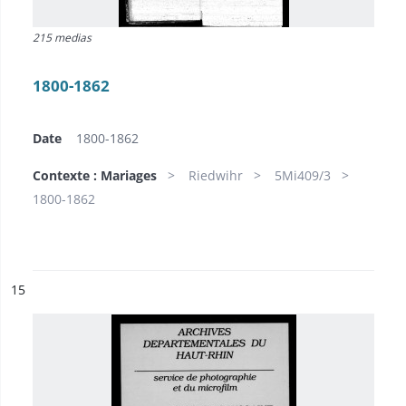
215 medias
1800-1862
Date
1800-1862
Contexte : Mariages
Riedwihr
5Mi409/3
1800-1862
ésultat n°
15