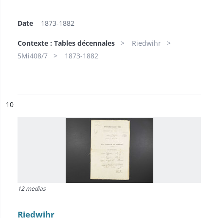
Date
1873-1882
Contexte : Tables décennales
Riedwihr
5Mi408/7
1873-1882
ésultat n°
10
12 medias
Riedwihr