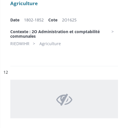
Agriculture
Date
1802-1852
Cote
2O1625
Contexte : 2O Administration et comptabilité
communales
RIEDWIHR
Agriculture
ésultat n°
12