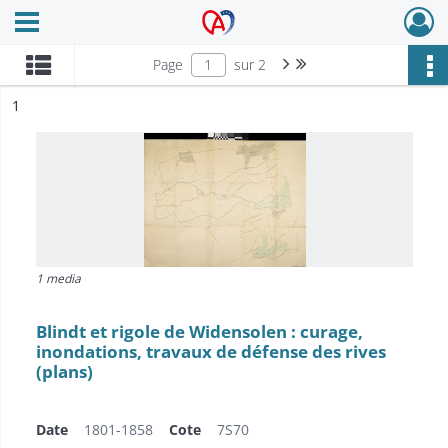
Ouvrir le menu déroulant
Archives Alsace - Colmar
Page suivante : 1/2
Dernière page
Page
sur 2
ésultat n°
1
1 media
Blindt et rigole de Widensolen : curage,
inondations, travaux de défense des rives
(plans)
Date
1801-1858
Cote
7S70