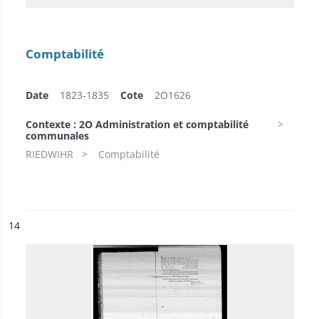
Comptabilité
Date
1823-1835
Cote
2O1626
Contexte : 2O Administration et comptabilité
communales
RIEDWIHR
Comptabilité
ésultat n°
14