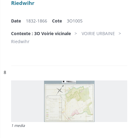
Riedwihr
Date
1832-1866
Cote
3O1005
Contexte : 3O Voirie vicinale
VOIRIE URBAINE
Riedwihr
ésultat n°
8
1 media