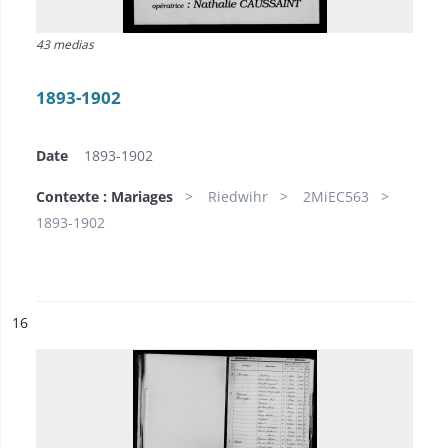
43 medias
1893-1902
Date
1893-1902
Contexte : Mariages
Riedwihr
2MiEC563
1893-1902
ésultat n°
16