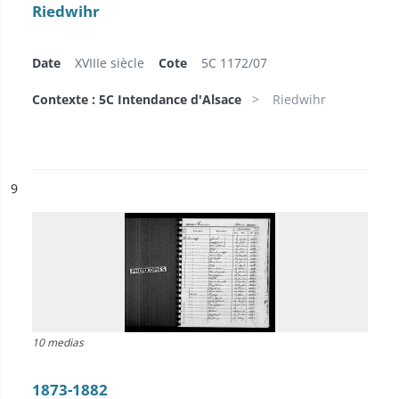
Riedwihr
Date
XVIIIe siècle
Cote
5C 1172/07
Contexte : 5C Intendance d'Alsace
Riedwihr
ésultat n°
9
10 medias
1873-1882