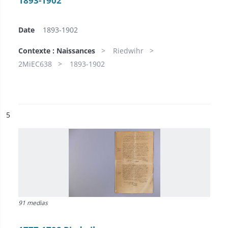
1893-1902
Date
1893-1902
Contexte : Naissances
Riedwihr
2MiEC638
1893-1902
ésultat n°
5
91 medias