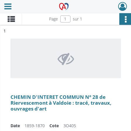
Ouvrir le menu déroulant
Archives Alsace - Colmar
Page
sur 1
ésultat n°
1
CHEMIN D'INTERET COMMUN N° 28 de
Riervescemont à Valdoie : tracé, travaux,
ouvrages d'art
Date
1859-1870
Cote
3O405