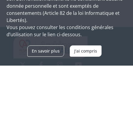
donnée personnelle et sont exemptés de
consentements (Article 82 de la loi Informatique et
Libertés).
Vous pouvez consulter les conditions générales
d’utilisation sur le lien ci-dessous.
En savoir plus
J'ai compris
Archives d'Alsace - Site de Colmar
Bâtiment M / Cité administrative
3, rue Fleischhauer
F-68026 COLMAR
(+33) 3 89 21 97 00
Nous contacter