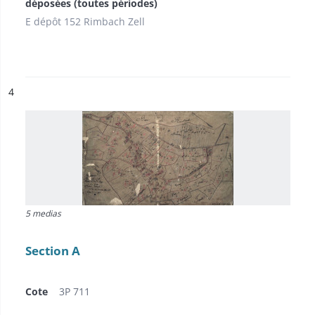
déposées (toutes périodes)
E dépôt 152 Rimbach Zell
ésultat n°
4
5 medias
Section A
Cote
3P 711