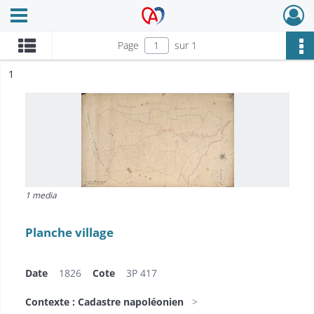
Ouvrir le menu déroulant
Archives Alsace - Colmar
Page
sur 1
ésultat n°
1
1 media
Planche village
Date
1826
Cote
3P 417
Contexte : Cadastre napoléonien