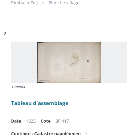
Rimbach Zell
Planche village
ésultat n°
2
1 media
Tableau d'assemblage
Date
1825
Cote
3P 417
Contexte : Cadastre napoléonien