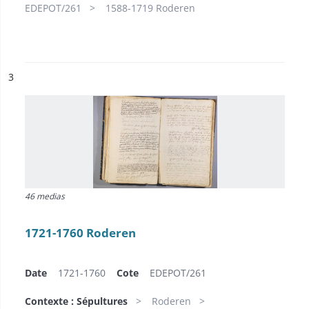
EDEPOT/261
1588-1719 Roderen
ésultat n°
3
46 medias
1721-1760 Roderen
Date
1721-1760
Cote
EDEPOT/261
Contexte : Sépultures
Roderen