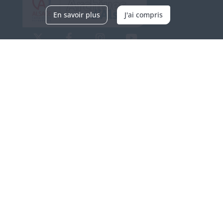
En savoir plus
J'ai compris
Archives d'Alsace - Site de Colmar
Bâtiment M / Cité administrative
3, rue Fleischhauer
F-68026 COLMAR
(+33) 3 89 21 97 00
Nous contacter
Horaires d'ouverture
Du mardi au vendredi
en continu de 9h à 17h