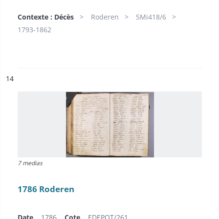
Contexte : Décès
Roderen
5Mi418/6
1793-1862
ésultat n°
14
7 medias
1786 Roderen
Date
1786
Cote
EDEPOT/261