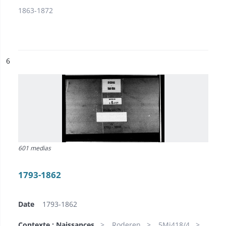
1863-1872
ésultat n°
6
601 medias
1793-1862
Date
1793-1862
Contexte : Naissances
Roderen
5Mi418/4