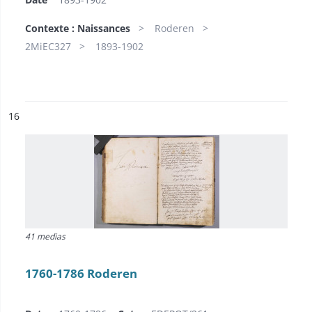
Contexte : Naissances
Roderen
2MiEC327
1893-1902
ésultat n°
16
41 medias
1760-1786 Roderen