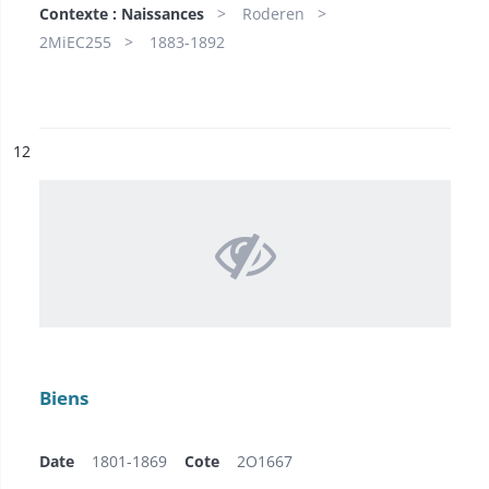
Contexte : Naissances
Roderen
2MiEC255
1883-1892
ésultat n°
12
Biens
Date
1801-1869
Cote
2O1667