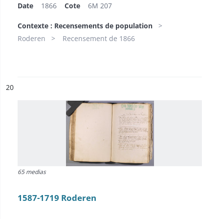
Date
1866
Cote
6M 207
Contexte : Recensements de population
Roderen
Recensement de 1866
ésultat n°
20
65 medias
1587-1719 Roderen