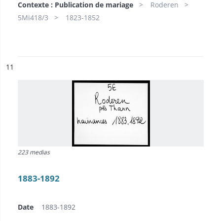
Contexte : Publication de mariage
Roderen
5Mi418/3
1823-1852
ésultat n°
11
223 medias
1883-1892
Date
1883-1892