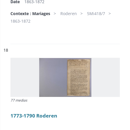
Date
1863-1872
Contexte : Mariages
Roderen
5Mi418/7
1863-1872
ésultat n°
18
77 medias
1773-1790 Roderen