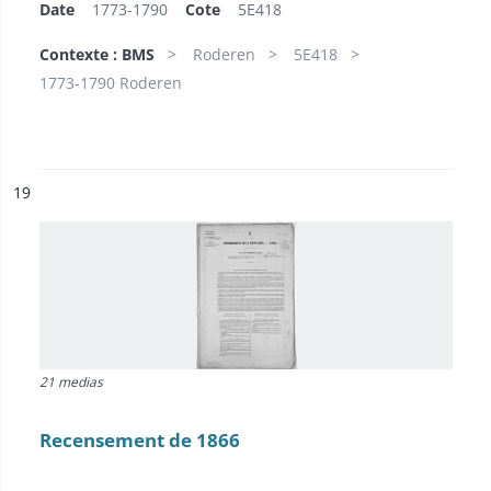
Date
1773-1790
Cote
5E418
Contexte : BMS
Roderen
5E418
1773-1790 Roderen
ésultat n°
19
21 medias
Recensement de 1866