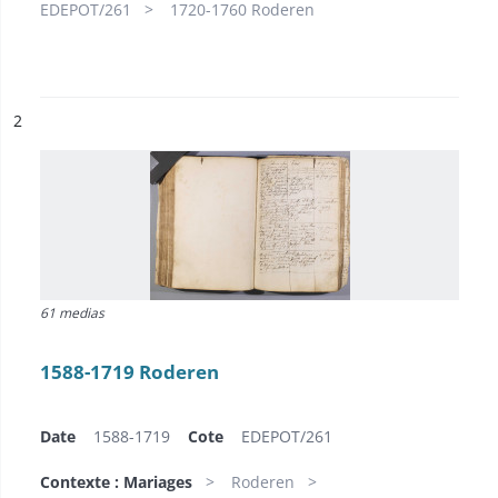
EDEPOT/261
1720-1760 Roderen
ésultat n°
2
61 medias
1588-1719 Roderen
Date
1588-1719
Cote
EDEPOT/261
Contexte : Mariages
Roderen