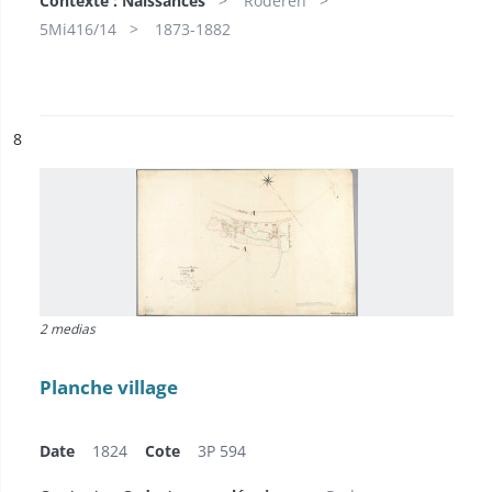
Contexte : Naissances
Roderen
5Mi416/14
1873-1882
ésultat n°
8
2 medias
Planche village
Date
1824
Cote
3P 594