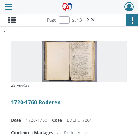
Ouvrir le menu déroulant
Archives Alsace - Colmar
Page suivante : 1/3
Dernière page
Page
sur 3
ésultat n°
1
41 medias
1720-1760 Roderen
Date
1720-1760
Cote
EDEPOT/261
Contexte : Mariages
Roderen