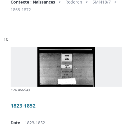
Contexte : Naissances
Roderen
5Mi418/7
1863-1872
ésultat n°
10
126 medias
1823-1852
Date
1823-1852