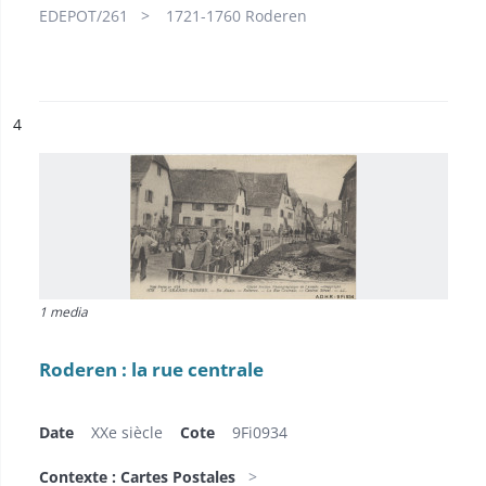
EDEPOT/261
1721-1760 Roderen
ésultat n°
4
1 media
Roderen : la rue centrale
Date
XXe siècle
Cote
9Fi0934
Contexte : Cartes Postales