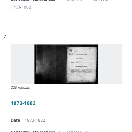
1793-1862
ésultat n°
7
220 medias
1873-1882
Date
1873-1882