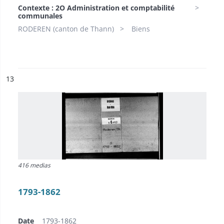
Contexte : 2O Administration et comptabilité
communales
RODEREN (canton de Thann)
Biens
ésultat n°
13
416 medias
1793-1862
Date
1793-1862