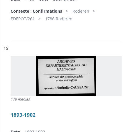
Contexte : Confirmations
Roderen
EDEPOT/261
1786 Roderen
ésultat n°
15
170 medias
1893-1902
Date
1893-1902