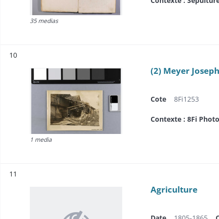
Contexte : Sépultur
35 medias
Résultat n°
10
(2) Meyer Joseph
Cote
8Fi1253
Contexte : 8Fi Photo
1 media
Résultat n°
11
Agriculture
Date
1805-1865