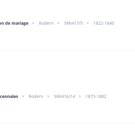
ion de mariage
Rodern
5Mi417/5
1822-1840
écennales
Rodern
5Mi416/14
1873-1882