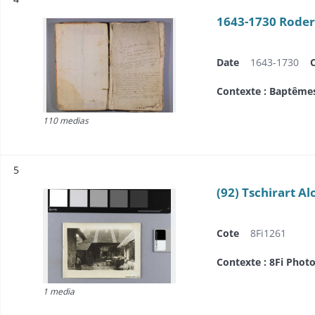
1643-1730 Rode
Date
1643-1730
Contexte : Baptême
110 medias
Résultat n°
5
(92) Tschirart Al
Cote
8Fi1261
Contexte : 8Fi Photo
1 media