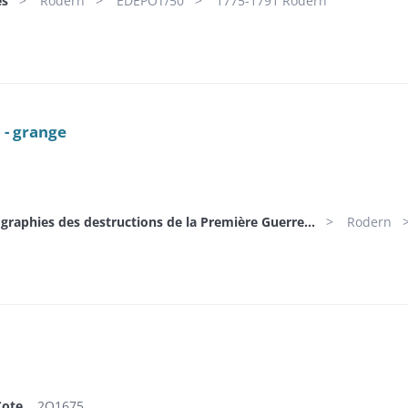
es
Rodern
EDEPOT/50
1775-1791 Rodern
 - grange
graphies des destructions de la Première Guerre...
Rodern
Cote
2O1675