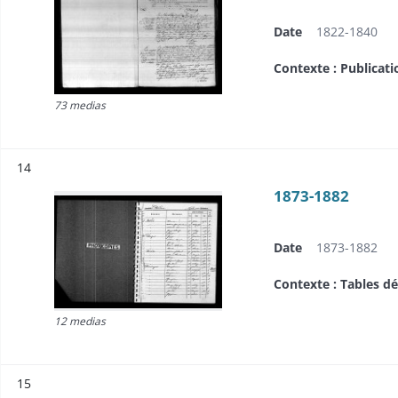
Date
1822-1840
Contexte : Publicat
73 medias
Résultat n°
14
1873-1882
Date
1873-1882
Contexte : Tables d
12 medias
Résultat n°
15