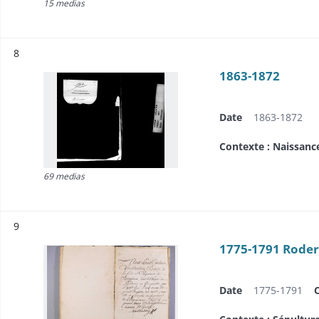
15 medias
Résultat n°
8
1863-1872
Date
1863-1872
Contexte : Naissanc
69 medias
Résultat n°
9
1775-1791 Rode
Date
1775-1791