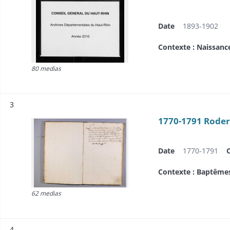
Date
1893-1902
Contexte : Naissanc
80 medias
Résultat n°
3
1770-1791 Rode
Date
1770-1791
Contexte : Baptême
62 medias
Résultat n°
4