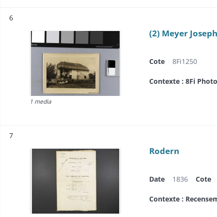
Résultat n°
6
(2) Meyer Josep
Cote
8Fi1250
Contexte : 8Fi Photo
1 media
Résultat n°
7
Rodern
Date
1836
Cote
Contexte : Recensem