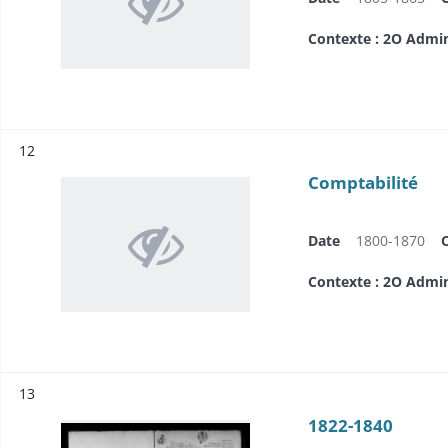
Contexte : 2O Admi
Résultat n°
12
Comptabilité
Date
1800-1870
Contexte : 2O Admi
Résultat n°
13
1822-1840