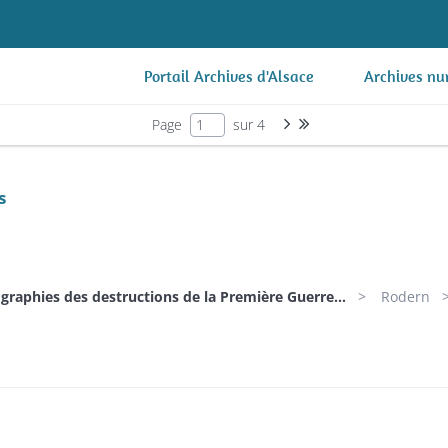
Portail Archives d'Alsace
Archives nu
Page suivante : 1/4
Dernière page
Page
sur 4
s
graphies des destructions de la Première Guerre...
Rodern