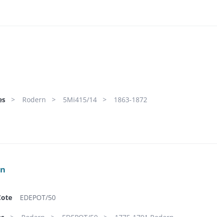
es
Rodern
5Mi415/14
1863-1872
rn
Cote
EDEPOT/50