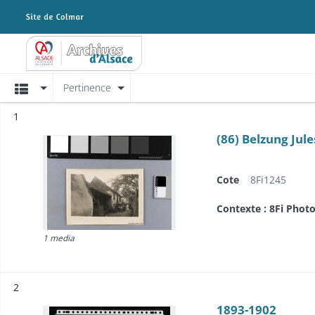
Archives Alsace - Colmar
Affichage
Pertinence
Résultat n°
1
(86) Belzung Jule
Cote
8Fi1245
Contexte : 8Fi Photo
1 media
Résultat n°
2
1893-1902