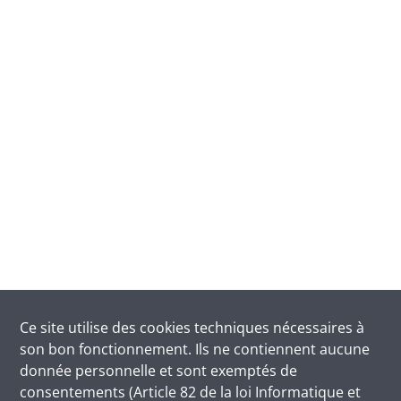
Ce site utilise des
cookies
techniques nécessaires à
son bon fonctionnement. Ils ne contiennent aucune
donnée personnelle et sont exemptés de
consentements (Article 82 de la loi Informatique et