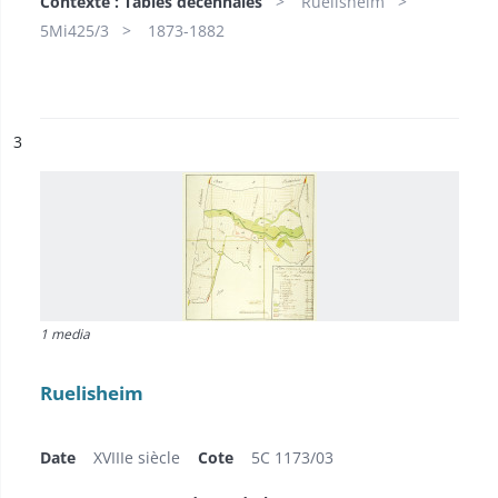
Contexte : Tables décennales
Ruelisheim
5Mi425/3
1873-1882
ésultat n°
3
1 media
Ruelisheim
Date
XVIIIe siècle
Cote
5C 1173/03