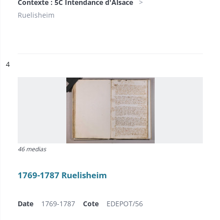
Contexte : 5C Intendance d'Alsace
Ruelisheim
ésultat n°
4
46 medias
1769-1787 Ruelisheim
Date
1769-1787
Cote
EDEPOT/56