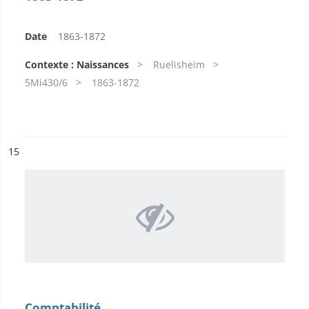
Date
1863-1872
Contexte : Naissances
Ruelisheim
5Mi430/6
1863-1872
ésultat n°
15
Comptabilité