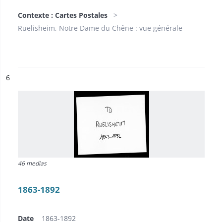
Contexte : Cartes Postales
Ruelisheim, Notre Dame du Chêne : vue générale
ésultat n°
6
46 medias
1863-1892
Date
1863-1892