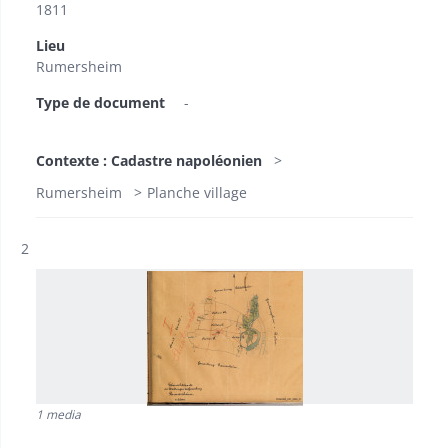
1811
Lieu
Rumersheim
Type de document
-
Contexte : Cadastre napoléonien
Rumersheim
Planche village
Résultat n°
2
1 media