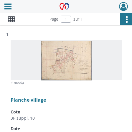
Ouvrir le menu déroulant
Archives Alsace - Colmar
Page
sur 1
Résultat n°
1
1 media
Planche village
Cote
3P suppl. 10
Date