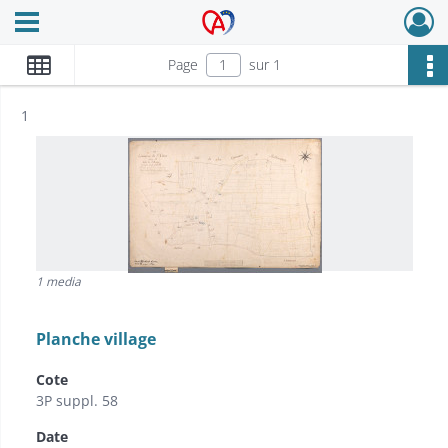
Ouvrir le menu déroulant
Archives Alsace - Colmar
Page
sur 1
Résultat n°
1
1 media
Planche village
Cote
3P suppl. 58
Date