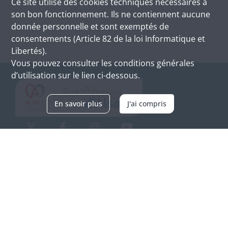
Ce site utilise des
cookies
techniques nécessaires à
son bon fonctionnement. Ils ne contiennent aucune
donnée personnelle et sont exemptés de
consentements (Article 82 de la loi Informatique et
Libertés).
Vous pouvez consulter les conditions générales
d’utilisation sur le lien ci-dessous.
En savoir plus
J'ai compris
Archives d'Alsace - Site de Colmar
Bâtiment M / Cité administrative
3, rue Fleischhauer
F-68026 COLMAR
(+33) 3 89 21 97 00