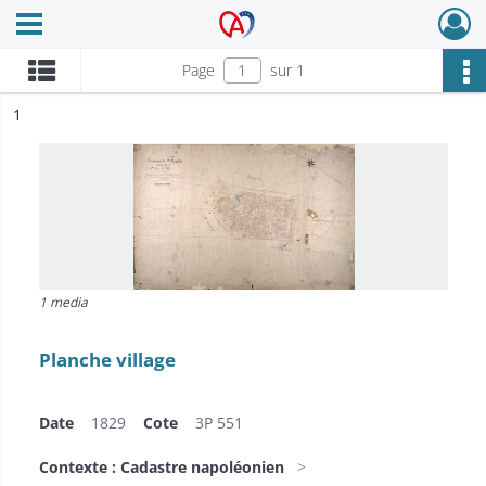
Ouvrir le menu déroulant
Archives Alsace - Colmar
Page
sur 1
ésultat n°
1
1 media
Planche village
Date
1829
Cote
3P 551
Contexte : Cadastre napoléonien