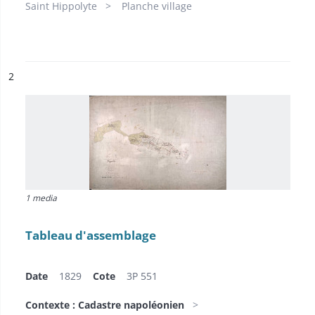
Saint Hippolyte
Planche village
ésultat n°
2
1 media
Tableau d'assemblage
Date
1829
Cote
3P 551
Contexte : Cadastre napoléonien