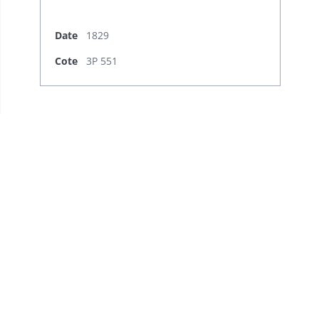
Date
1829
Cote
3P 551