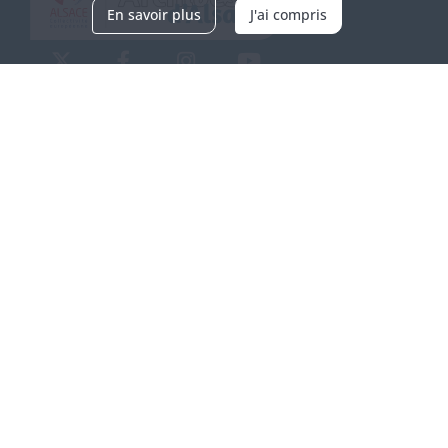
En savoir plus
J'ai compris
Archives d'Alsace - Site de Colmar
Bâtiment M / Cité administrative
3, rue Fleischhauer
F-68026 COLMAR
(+33) 3 89 21 97 00
Nous contacter
Horaires d'ouverture
Du mardi au vendredi
en continu de 9h à 17h
Venir