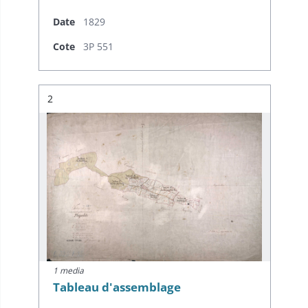
Date
1829
Cote
3P 551
Résultat n°
2
1 media
Tableau d'assemblage