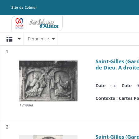
Archives Alsace - Colmar
Affichage
Pertinence
Résultat n°
1
Saint-Gilles (Gar
de Dieu. A droit
Date
s.d
Cote
9
Contexte : Cartes Po
1 media
Résultat n°
2
Saint-Gilles (Gar