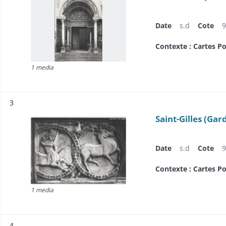
Date
s.d
Cote
9
Contexte : Cartes Po
1 media
Résultat n°
3
Saint-Gilles (Gard
Date
s.d
Cote
9
Contexte : Cartes Po
1 media
Résultat n°
4