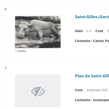
Résultat n°
6
Saint-Gilles (Gar
Date
s.d
Cote
9
Contexte : Cartes Po
1 media
Résultat n°
7
Plan de Saint-Gil
Cote
estampe 423
Contexte : estampe