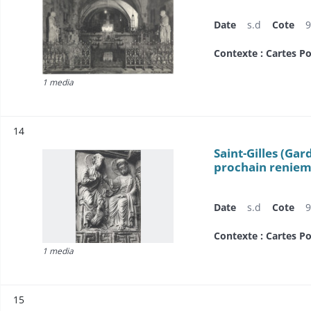
Date
s.d
Cote
9
Contexte : Cartes Po
1 media
Résultat n°
14
Saint-Gilles (Gar
prochain renie
Date
s.d
Cote
9
Contexte : Cartes Po
1 media
Résultat n°
15