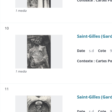
Contexte : Cartes Po
1 media
Résultat n°
10
Saint-Gilles (Gar
Date
s.d
Cote
9
Contexte : Cartes Po
1 media
Résultat n°
11
Saint-Gilles (Gard
Date
s.d
Cote
9