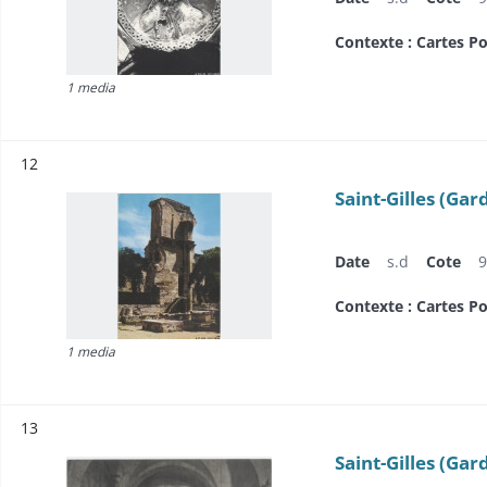
Contexte : Cartes Po
1 media
Résultat n°
12
Saint-Gilles (Gard
Date
s.d
Cote
9
Contexte : Cartes Po
1 media
Résultat n°
13
Saint-Gilles (Gar