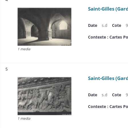
Saint-Gilles (Gar
Date
s.d
Cote
9
Contexte : Cartes Po
1 media
Résultat n°
5
Saint-Gilles (Gar
Date
s.d
Cote
9
Contexte : Cartes Po
1 media