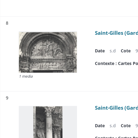
Résultat n°
8
Saint-Gilles (Gar
Date
s.d
Cote
9
Contexte : Cartes Po
1 media
Résultat n°
9
Saint-Gilles (Gar
Date
s.d
Cote
9