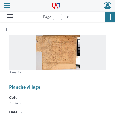
Ouvrir le menu déroulant
Archives Alsace - Colmar
Page
sur 1
Résultat n°
1
1 media
Planche village
Cote
3P 745
Date
-