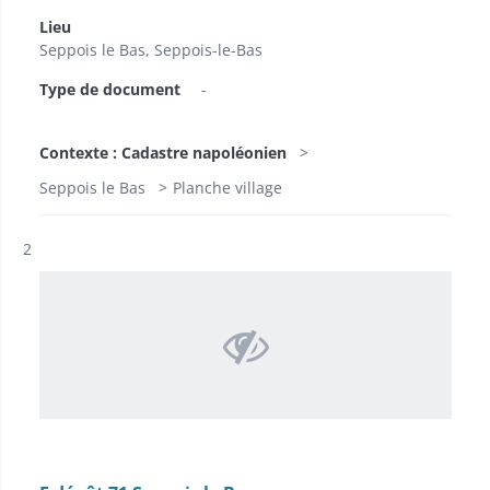
Lieu
Seppois le Bas, Seppois-le-Bas
Type de document
-
Contexte : Cadastre napoléonien
Seppois le Bas
Planche village
Résultat n°
2