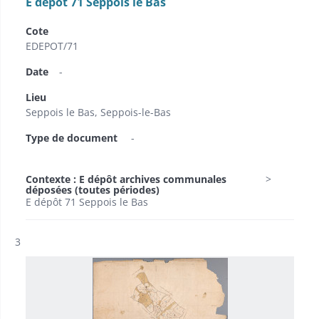
E dépôt 71 Seppois le Bas
Cote
EDEPOT/71
Date
-
Lieu
Seppois le Bas, Seppois-le-Bas
Type de document
-
Contexte : E dépôt archives communales
déposées (toutes périodes)
E dépôt 71 Seppois le Bas
Résultat n°
3