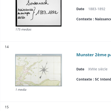
Date
1883-1892
Contexte : Naissanc
175 medias
Résultat n°
14
Munster 2ème pa
Date
XVIIIe siècle
Contexte : 5C Inten
1 media
Résultat n°
15