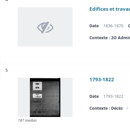
Edifices et trava
Date
1836-1870
Contexte : 2O Admi
Résultat n°
5
1793-1822
Date
1793-1822
Contexte : Décès
187 medias