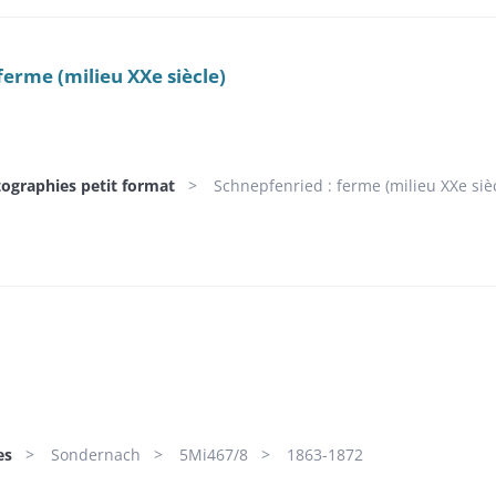
ferme (milieu XXe siècle)
tographies petit format
Schnepfenried : ferme (milieu XXe sièc
es
Sondernach
5Mi467/8
1863-1872