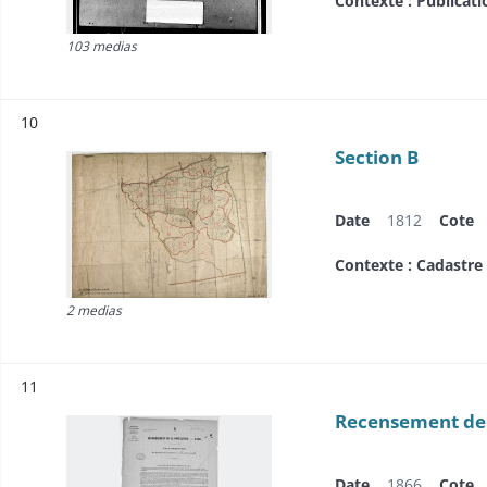
Contexte : Publicat
103 medias
Résultat n°
10
Section B
Date
1812
Cote
Contexte : Cadastre
2 medias
Résultat n°
11
Recensement de
Date
1866
Cote