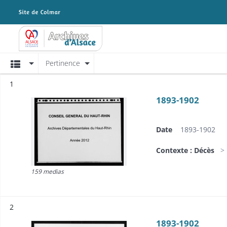
Archives Alsace - Colmar
Affichage
Pertinence
Résultat n°
1
1893-1902
Date
1893-1902
Contexte : Décès
159 medias
Résultat n°
2
1893-1902