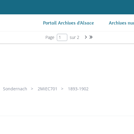
Portail Archives d'Alsace
Archives nu
Page suivante : 1/2
Dernière page
Page
sur 2
Sondernach
2MiEC701
1893-1902