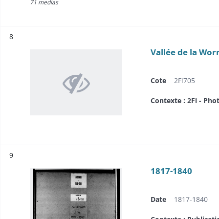
71 medias
Résultat n°
8
Vallée de la Wor
Cote
2Fi705
Contexte : 2Fi - Pho
Résultat n°
9
1817-1840
Date
1817-1840