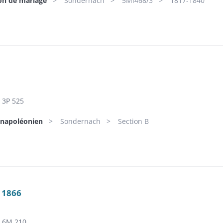
ion de mariage
Sondernach
5Mi468/3
1817-1840
3P 525
 napoléonien
Sondernach
Section B
 1866
6M 210