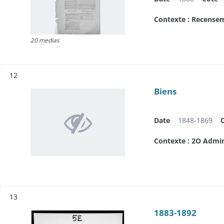
Contexte : Recense
20 medias
Résultat n°
12
Biens
Date
1848-1869
Contexte : 2O Admi
Résultat n°
13
1883-1892