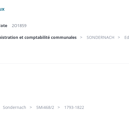
ux
Cote
2O1859
nistration et comptabilité communales
SONDERNACH
Ed
Sondernach
5Mi468/2
1793-1822