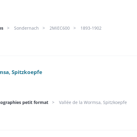
es
Sondernach
2MiEC600
1893-1902
msa, Spitzkoepfe
tographies petit format
Vallée de la Wormsa, Spitzkoepfe