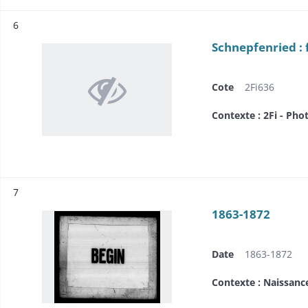
Résultat n°
6
Schnepfenried : 
Cote
2Fi636
Contexte : 2Fi - Pho
Résultat n°
7
1863-1872
Date
1863-1872
Contexte : Naissanc