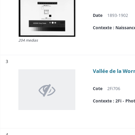
Date
1893-1902
Contexte : Naissanc
204 medias
Résultat n°
3
Vallée de la Wor
Cote
2Fi706
Contexte : 2Fi - Pho
Résultat n°
4