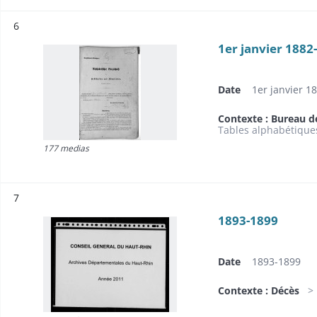
Résultat n°
6
1er janvier 1882
Date
1er janvier 1
Contexte : Bureau d
Tables alphabétiques
177 medias
Résultat n°
7
1893-1899
Date
1893-1899
Contexte : Décès