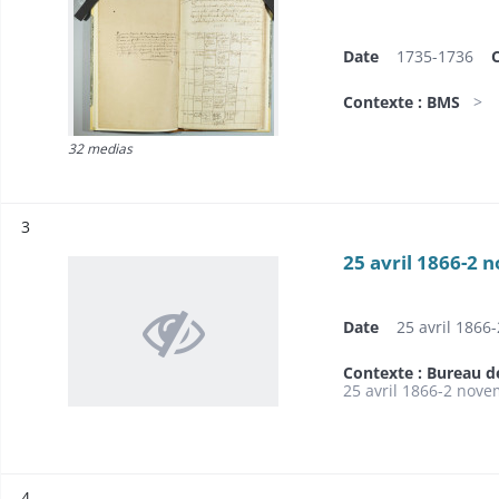
Date
1735-1736
Contexte : BMS
32 medias
Résultat n°
3
25 avril 1866-2
Date
25 avril 186
Contexte : Bureau d
25 avril 1866-2 nov
Résultat n°
4