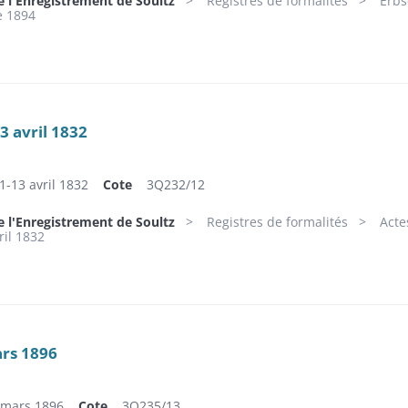
e l'Enregistrement de Soultz
Registres de formalités
Erbs
e 1894
3 avril 1832
1-13 avril 1832
Cote
3Q232/12
e l'Enregistrement de Soultz
Registres de formalités
Acte
ril 1832
rs 1896
-mars 1896
Cote
3Q235/13