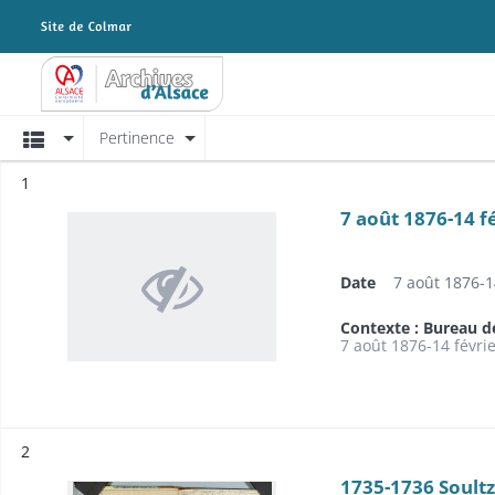
Archives Alsace - Colmar
Affichage
Pertinence
Résultat n°
1
7 août 1876-14 f
Date
7 août 1876-1
Contexte : Bureau d
7 août 1876-14 févri
Résultat n°
2
1735-1736 Soultz