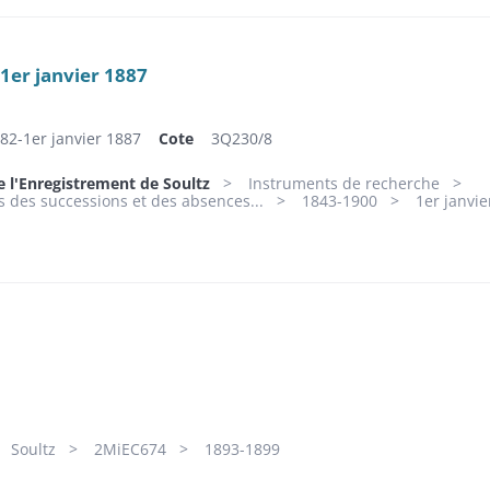
-1er janvier 1887
882-1er janvier 1887
Cote
3Q230/8
e l'Enregistrement de Soultz
Instruments de recherche
 des successions et des absences...
1843-1900
1er janvie
Soultz
2MiEC674
1893-1899