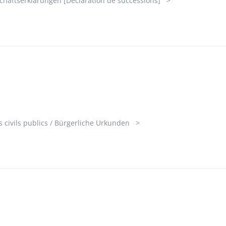
chaftserklärungen [Déclaration de successions]
s civils publics / Bürgerliche Urkunden