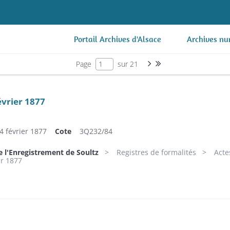
Portail Archives d'Alsace
Archives nu
Page suivante : 1/21
Dernière page
Page
sur 21
évrier 1877
4 février 1877
Cote
3Q232/84
e l'Enregistrement de Soultz
Registres de formalités
Acte
er 1877