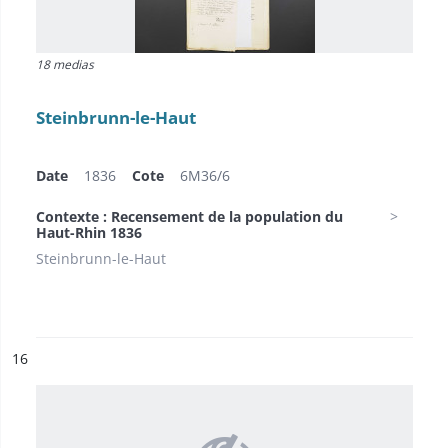
18 medias
Steinbrunn-le-Haut
Date
1836
Cote
6M36/6
Contexte : Recensement de la population du
Haut-Rhin 1836
Steinbrunn-le-Haut
ésultat n°
16