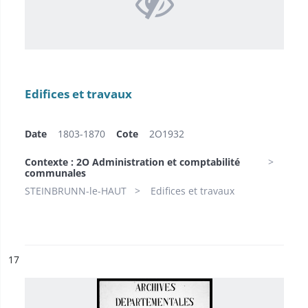
Edifices et travaux
Date
1803-1870
Cote
2O1932
Contexte : 2O Administration et comptabilité
communales
STEINBRUNN-le-HAUT
Edifices et travaux
ésultat n°
17