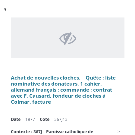
ésultat n°
9
Achat de nouvelles cloches. – Quête : liste
nominative des donateurs, 1 cahier,
allemand français ; commande : contrat
avec F. Causard, fondeur de cloches à
Colmar, facture
Date
1877
Cote
367J13
Contexte : 367J - Paroisse catholique de