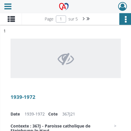
Ouvrir le menu déroulant
Archives Alsace - Colmar
Page suivante : 1/5
Dernière page
Page
sur 5
ésultat n°
1
1939-1972​
Date
1939-1972​
Cote
367J21
Contexte : 367J - Paroisse catholique de
Steinbrunn-le-Haut