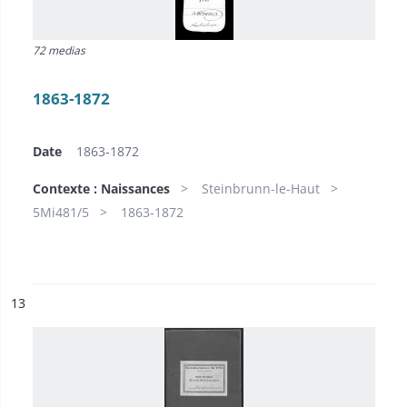
72 medias
1863-1872
Date
1863-1872
Contexte : Naissances
Steinbrunn-le-Haut
5Mi481/5
1863-1872
ésultat n°
13