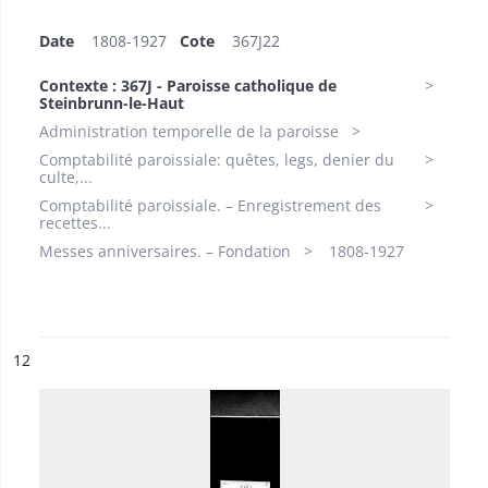
Date
1808-1927​
Cote
367J22
Contexte : 367J - Paroisse catholique de
Steinbrunn-le-Haut
Administration temporelle de la paroisse
Comptabilité paroissiale: quêtes, legs, denier du
culte,...
Comptabilité paroissiale. – Enregistrement des
recettes...
Messes anniversaires. – Fondation
1808-1927​
ésultat n°
12