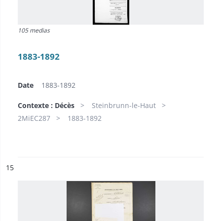
105 medias
1883-1892
Date
1883-1892
Contexte : Décès
Steinbrunn-le-Haut
2MiEC287
1883-1892
ésultat n°
15