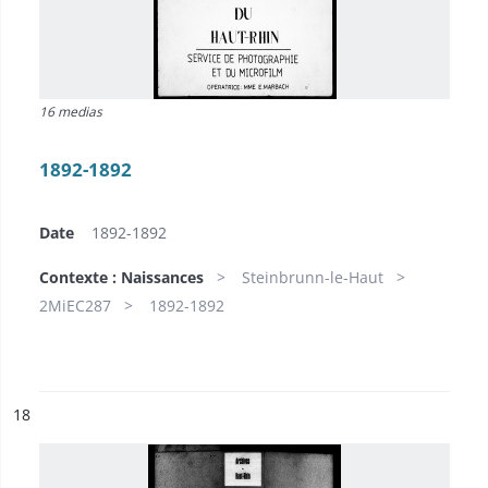
16 medias
1892-1892
Date
1892-1892
Contexte : Naissances
Steinbrunn-le-Haut
2MiEC287
1892-1892
ésultat n°
18