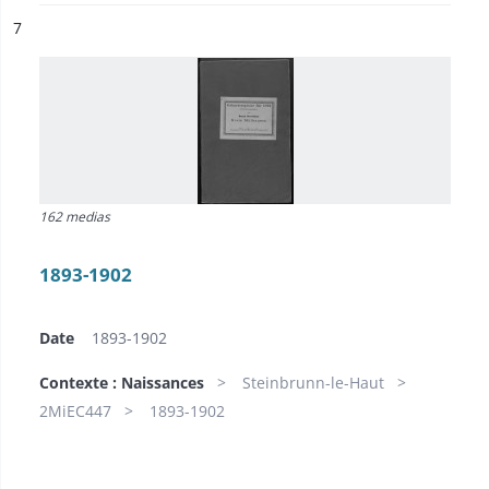
ésultat n°
7
162 medias
1893-1902
Date
1893-1902
Contexte : Naissances
Steinbrunn-le-Haut
2MiEC447
1893-1902