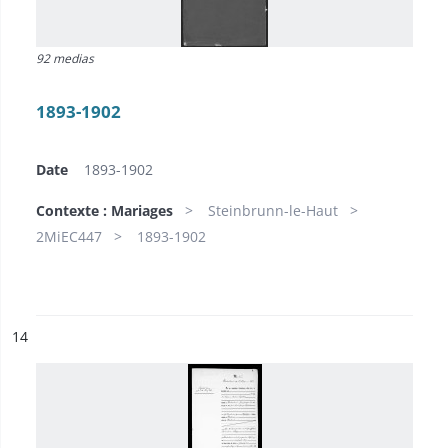
92 medias
1893-1902
Date
1893-1902
Contexte : Mariages
Steinbrunn-le-Haut
2MiEC447
1893-1902
ésultat n°
14