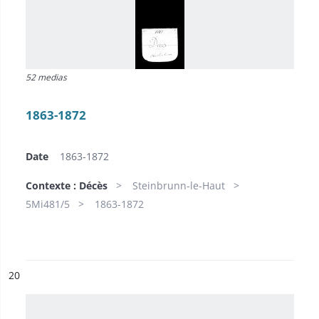
52 medias
1863-1872
Date
1863-1872
Contexte : Décès
Steinbrunn-le-Haut
5Mi481/5
1863-1872
ésultat n°
20