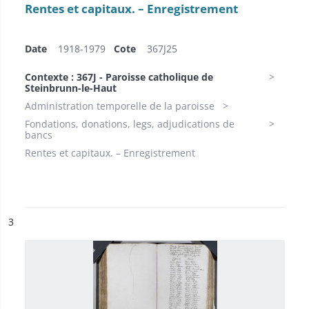
Rentes et capitaux. – Enregistrement
Date
1918-1979​
Cote
367J25
Contexte : 367J - Paroisse catholique de
Steinbrunn-le-Haut
Administration temporelle de la paroisse
Fondations, donations, legs, adjudications de
bancs
Rentes et capitaux. – Enregistrement
ésultat n°
3