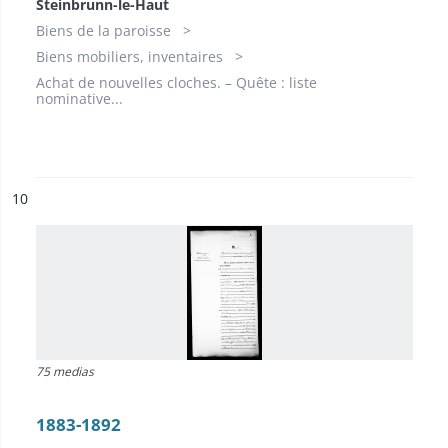
Steinbrunn-le-Haut
Biens de la paroisse
Biens mobiliers, inventaires
Achat de nouvelles cloches. – Quête : liste
nominative...
ésultat n°
10
75 medias
1883-1892