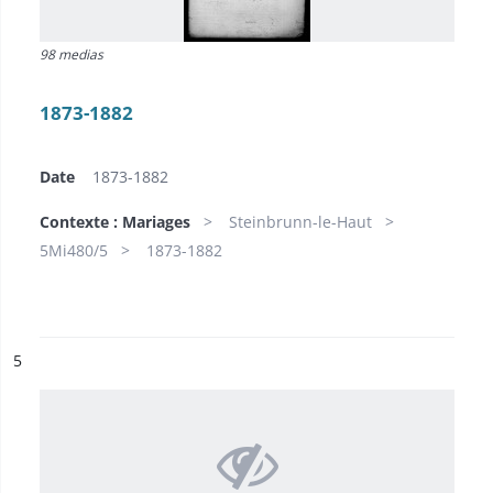
98 medias
1873-1882
Date
1873-1882
Contexte : Mariages
Steinbrunn-le-Haut
5Mi480/5
1873-1882
ésultat n°
5