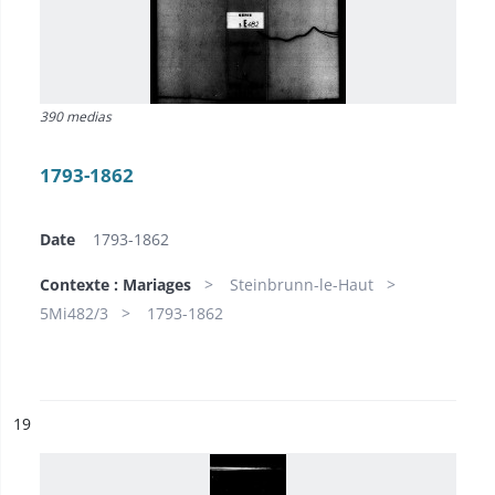
390 medias
1793-1862
Date
1793-1862
Contexte : Mariages
Steinbrunn-le-Haut
5Mi482/3
1793-1862
ésultat n°
19