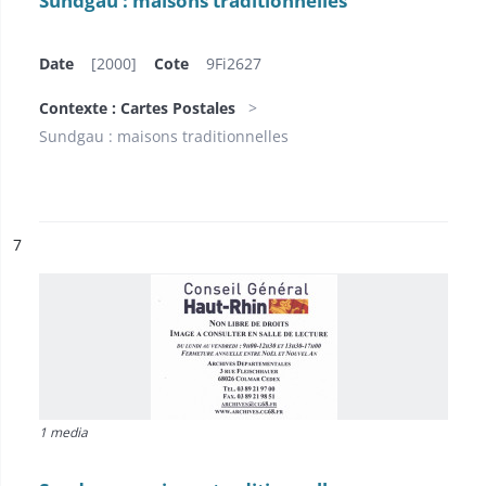
Sundgau : maisons traditionnelles
Date
[2000]
Cote
9Fi2627
Contexte : Cartes Postales
Sundgau : maisons traditionnelles
ésultat n°
7
1 media