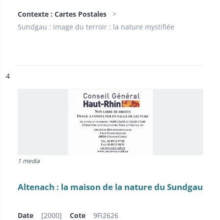
Contexte : Cartes Postales
Sundgau : image du terroir : la nature mystifiée
ésultat n°
4
1 media
Altenach : la maison de la nature du Sundgau
Date
[2000]
Cote
9Fi2626