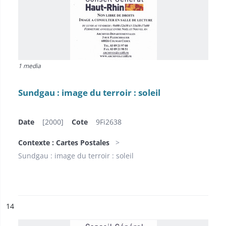
1 media
Sundgau : image du terroir : soleil
Date
[2000]
Cote
9Fi2638
Contexte : Cartes Postales
Sundgau : image du terroir : soleil
ésultat n°
14