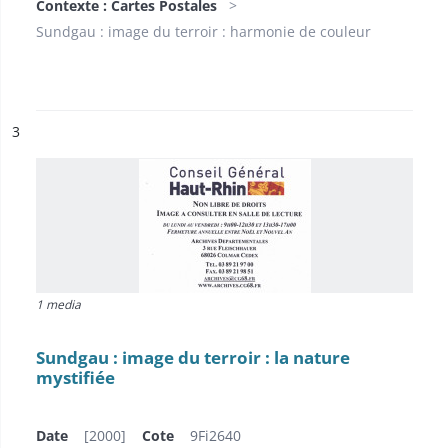
Contexte : Cartes Postales
Sundgau : image du terroir : harmonie de couleur
ésultat n°
3
1 media
Sundgau : image du terroir : la nature
mystifiée
Date
[2000]
Cote
9Fi2640