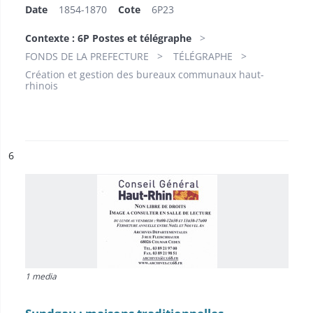
Date
1854-1870
Cote
6P23
Contexte : 6P Postes et télégraphe
FONDS DE LA PREFECTURE
TÉLÉGRAPHE
Création et gestion des bureaux communaux haut-
rhinois
ésultat n°
6
1 media