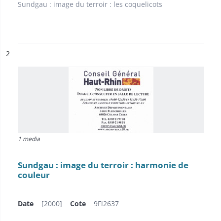
Sundgau : image du terroir : les coquelicots
ésultat n°
2
1 media
Sundgau : image du terroir : harmonie de
couleur
Date
[2000]
Cote
9Fi2637