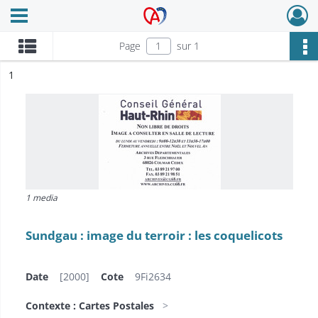
Ouvrir le menu déroulant
Archives Alsace - Colmar
Page
sur 1
ésultat n°
1
1 media
Sundgau : image du terroir : les coquelicots
Date
[2000]
Cote
9Fi2634
Contexte : Cartes Postales