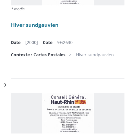
1 media
Hiver sundgauvien
Date
[2000]
Cote
9Fi2630
Contexte : Cartes Postales
Hiver sundgauvien
ésultat n°
9