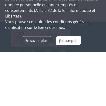
donnée personnelle et sont exemptés de
consentements (Article 82 de la loi Informatique et
Libertés).
Vous pouvez consulter les conditions générales
d’utilisation sur le lien ci-dessous.
En savoir plus
J'ai compris
Archives d'Alsace - Site de Colmar
Bâtiment M / Cité administrative
3, rue Fleischhauer
F-68026 COLMAR
(+33) 3 89 21 97 00
Nous contacter