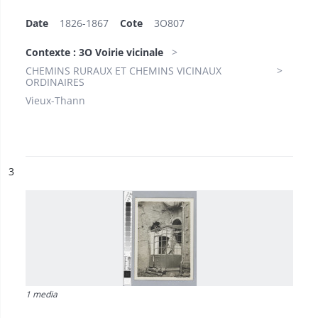
Date
1826-1867
Cote
3O807
Contexte : 3O Voirie vicinale
CHEMINS RURAUX ET CHEMINS VICINAUX
ORDINAIRES
Vieux-Thann
ésultat n°
3
1 media