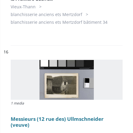
Vieux-Thann
blanchisserie anciens ets Mertzdorf
blanchisserie anciens ets Mertzdorf bâtiment 34
ésultat n°
16
1 media
Messieurs (12 rue des) Ullmschneider
(veuve)