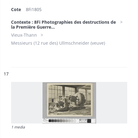
Cote
8Fi1805
Contexte : 8Fi Photographies des destructions de
la Première Guerre...
Vieux-Thann
Messieurs (12 rue des) Ullmschneider (veuve)
ésultat n°
17
1 media