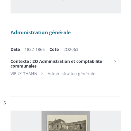
Administration générale
Date
1822-1866
Cote
2O2063
Contexte : 2O Administration et comptabilité
communales
VIEUX-THANN
Administration générale
ésultat n°
5