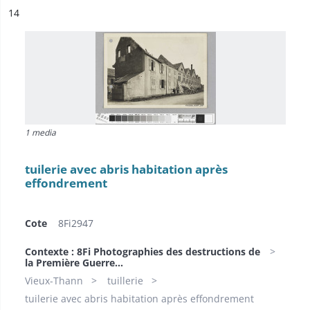
ésultat n°
14
1 media
tuilerie avec abris habitation après
effondrement
Cote
8Fi2947
Contexte : 8Fi Photographies des destructions de
la Première Guerre...
Vieux-Thann
tuillerie
tuilerie avec abris habitation après effondrement