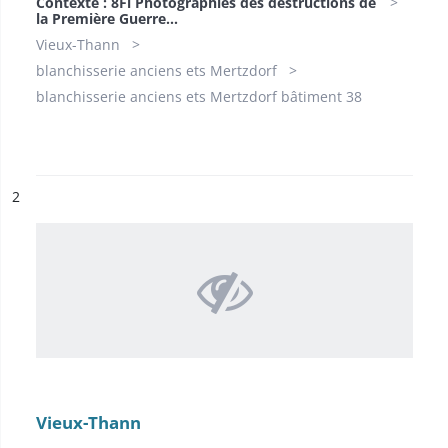
Contexte : 8Fi Photographies des destructions de
la Première Guerre...
Vieux-Thann
blanchisserie anciens ets Mertzdorf
blanchisserie anciens ets Mertzdorf bâtiment 38
ésultat n°
2
Vieux-Thann