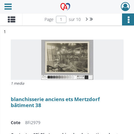
Ouvrir le menu déroulant
Archives Alsace - Colmar
Page suivante : 1/10
Dernière page
Page
sur 10
ésultat n°
1
1 media
blanchisserie anciens ets Mertzdorf
bâtiment 38
Cote
8Fi2979