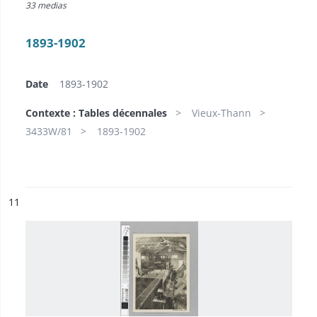
33 medias
1893-1902
Date
1893-1902
Contexte : Tables décennales
Vieux-Thann
3433W/81
1893-1902
ésultat n°
11