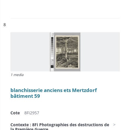
ésultat n°
8
1 media
blanchisserie anciens ets Mertzdorf
bâtiment 59
Cote
8Fi2957
Contexte : 8Fi Photographies des destructions de
la Première Guerre...