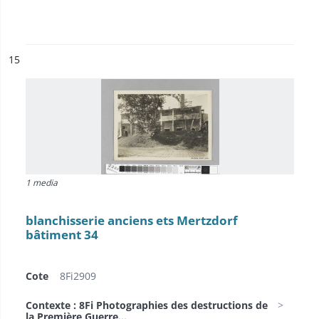
ésultat n°
15
1 media
blanchisserie anciens ets Mertzdorf
bâtiment 34
Cote
8Fi2909
Contexte : 8Fi Photographies des destructions de
la Première Guerre...