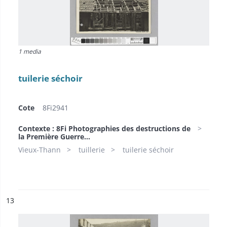
1 media
tuilerie séchoir
Cote
8Fi2941
Contexte : 8Fi Photographies des destructions de
la Première Guerre...
Vieux-Thann
tuillerie
tuilerie séchoir
ésultat n°
13