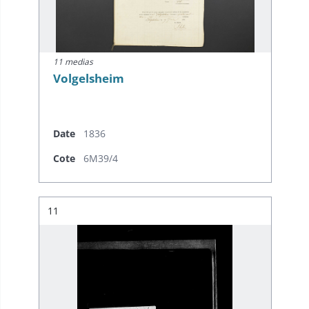
11 medias
Volgelsheim
Date
1836
Cote
6M39/4
Résultat n°
11