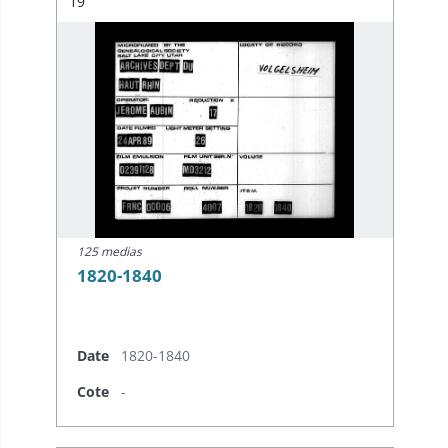
Résultat n°
19
125 medias
1820-1840
Date
1820-1840
Cote
-