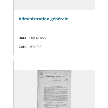
Administration générale
Date
1803-1865
Cote
2O2088
Résultat n°
9