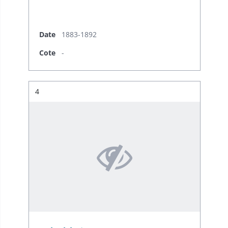
Date
1883-1892
Cote
-
Résultat n°
4