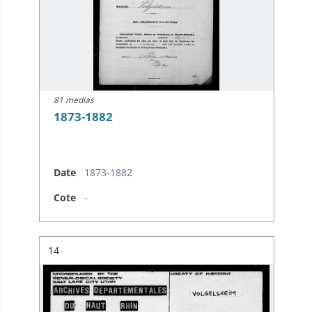
81 medias
1873-1882
Date
1873-1882
Cote
-
Résultat n°
14