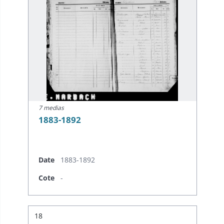
7 medias
1883-1892
Date
1883-1892
Cote
-
Résultat n°
18