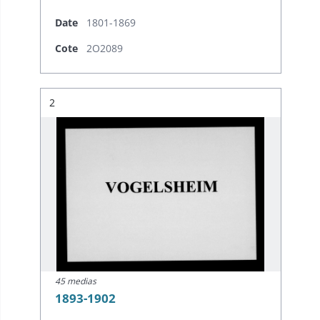
Date
1801-1869
Cote
2O2089
Résultat n°
2
45 medias
1893-1902