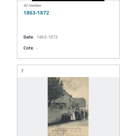
42 medias
1863-1872
Date
1863-1872
Cote
-
Résultat n°
7