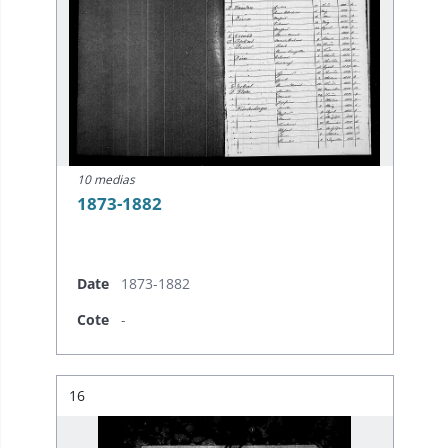
10 medias
1873-1882
Date
1873-1882
Cote
-
Résultat n°
16