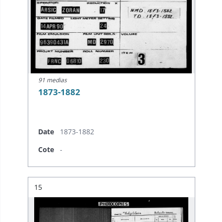
91 medias
1873-1882
Date
1873-1882
Cote
-
Résultat n°
15