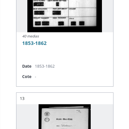
40 medias
1853-1862
Date
1853-1862
Cote
-
Résultat n°
13