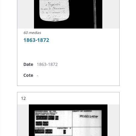
60 medias
1863-1872
Date
1863-1872
Cote
-
Résultat n°
12