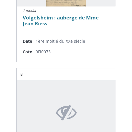
1 media
Volgelsheim : auberge de Mme
Jean Riess
Date
1ère moitié du XXe siècle
Cote
9Fi0073
Résultat n°
8