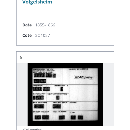
Volgelsheim
Date
1855-1866
Cote
3O1057
Résultat n°
5
494 medias