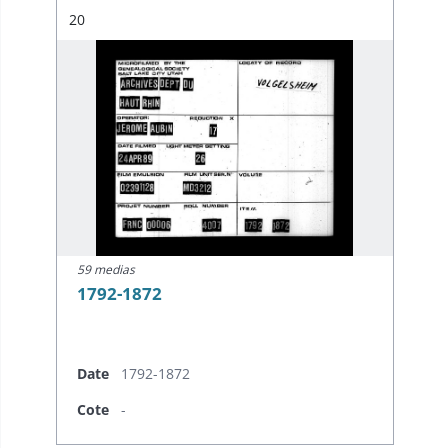
Résultat n°
20
59 medias
1792-1872
Date
1792-1872
Cote
-