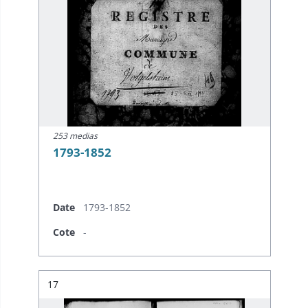
253 medias
1793-1852
Date
1793-1852
Cote
-
Résultat n°
17