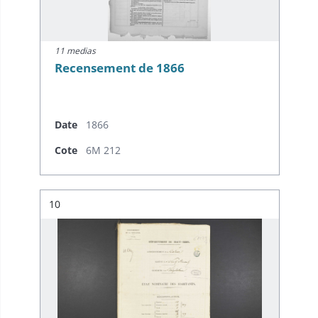
11 medias
Recensement de 1866
Date
1866
Cote
6M 212
Résultat n°
10