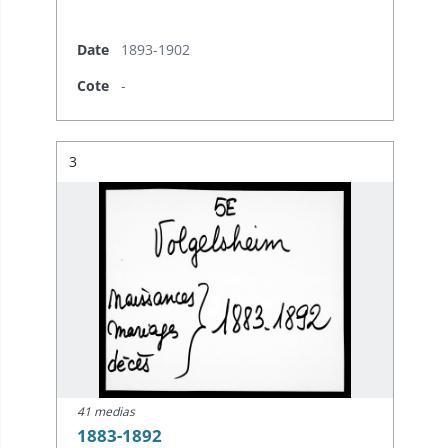
Date
1893-1902
Cote
-
Résultat n°
3
41 medias
1883-1892