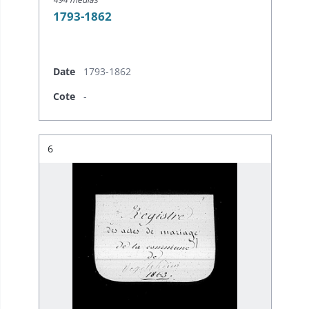
1793-1862
Date
1793-1862
Cote
-
Résultat n°
6