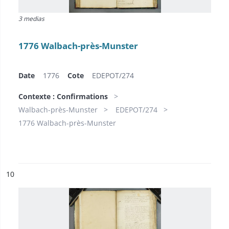
3 medias
1776 Walbach-près-Munster
Date
1776
Cote
EDEPOT/274
Contexte : Confirmations
Walbach-près-Munster
EDEPOT/274
1776 Walbach-près-Munster
ésultat n°
10