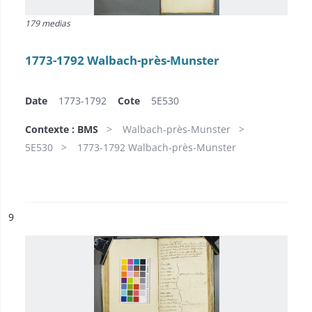
179 medias
1773-1792 Walbach-près-Munster
Date
1773-1792
Cote
5E530
Contexte : BMS
Walbach-près-Munster
5E530
1773-1792 Walbach-près-Munster
ésultat n°
9