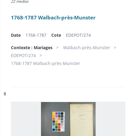
22 medias
1768-1787 Walbach-près-Munster
Date
1768-1787
Cote
EDEPOT/274
Contexte : Mariages
Walbach-près-Munster
EDEPOT/274
1768-1787 Walbach-près-Munster
ésultat n°
8