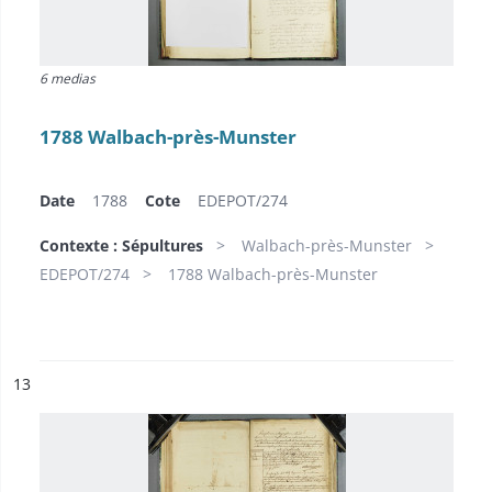
6 medias
1788 Walbach-près-Munster
Date
1788
Cote
EDEPOT/274
Contexte : Sépultures
Walbach-près-Munster
EDEPOT/274
1788 Walbach-près-Munster
ésultat n°
13