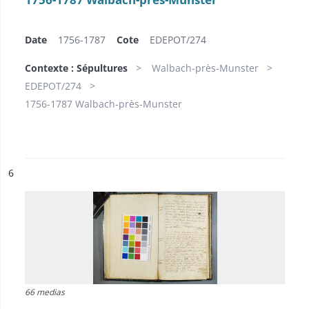
Date
1756-1787
Cote
EDEPOT/274
Contexte : Sépultures
Walbach-près-Munster
EDEPOT/274
1756-1787 Walbach-près-Munster
ésultat n°
6
66 medias