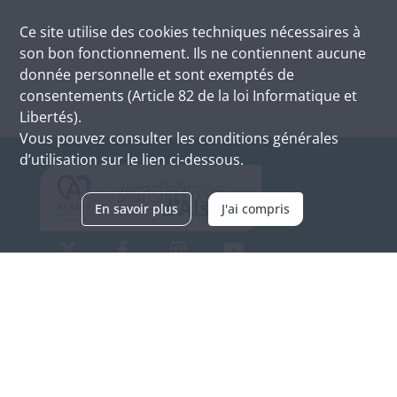
Ce site utilise des
cookies
techniques nécessaires à
son bon fonctionnement. Ils ne contiennent aucune
donnée personnelle et sont exemptés de
consentements (Article 82 de la loi Informatique et
Libertés).
Vous pouvez consulter les conditions générales
d’utilisation sur le lien ci-dessous.
En savoir plus
J'ai compris
Archives d'Alsace - Site de Colmar
Bâtiment M / Cité administrative
3, rue Fleischhauer
F-68026 COLMAR
(+33) 3 89 21 97 00