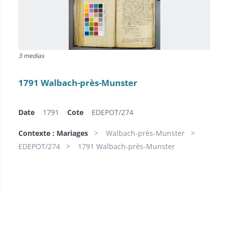
3 medias
1791 Walbach-près-Munster
Date
1791
Cote
EDEPOT/274
Contexte : Mariages
Walbach-près-Munster
EDEPOT/274
1791 Walbach-près-Munster