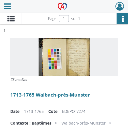
Ouvrir le menu déroulant
Archives Alsace - Colmar
Page
sur 1
ésultat n°
1
73 medias
1713-1765 Walbach-près-Munster
Date
1713-1765
Cote
EDEPOT/274
Contexte : Baptêmes
Walbach-près-Munster