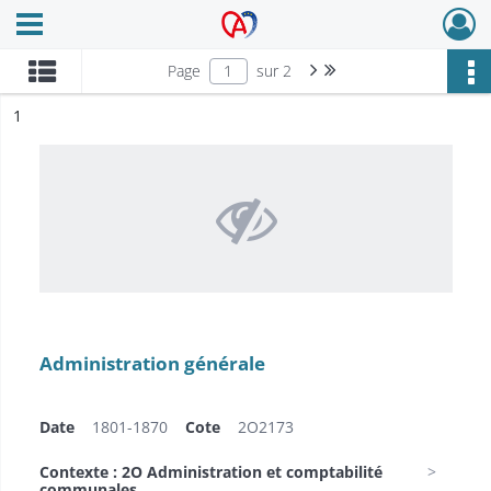
Ouvrir le menu déroulant
Archives Alsace - Colmar
Page suivante : 1/2
Dernière page
Page
sur 2
ésultat n°
1
Administration générale
Date
1801-1870
Cote
2O2173
Contexte : 2O Administration et comptabilité
communales