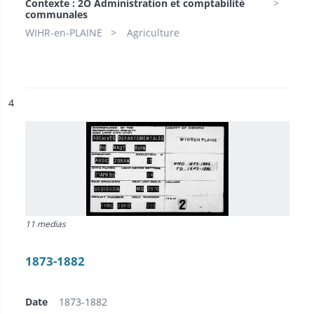
Contexte : 2O Administration et comptabilité
communales
WIHR-en-PLAINE
Agriculture
ésultat n°
4
11 medias
1873-1882
Date
1873-1882