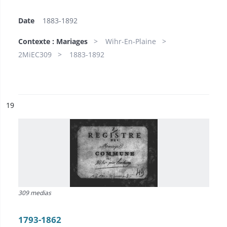
Date
1883-1892
Contexte : Mariages
Wihr-En-Plaine
2MiEC309
1883-1892
ésultat n°
19
309 medias
1793-1862