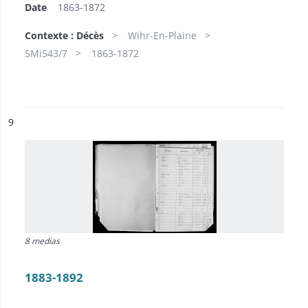
Date
1863-1872
Contexte : Décès
Wihr-En-Plaine
5Mi543/7
1863-1872
ésultat n°
9
8 medias
1883-1892