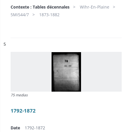
Contexte : Tables décennales
Wihr-En-Plaine
5Mi544/7
1873-1882
ésultat n°
5
75 medias
1792-1872
Date
1792-1872