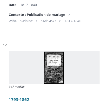
Date
1817-1840
Contexte : Publication de mariage
Wihr-En-Plaine
5Mi545/3
1817-1840
ésultat n°
12
347 medias
1793-1862