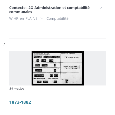
Contexte : 2O Administration et comptabilité
communales
WIHR-en-PLAINE
Comptabilité
ésultat n°
7
84 medias
1873-1882