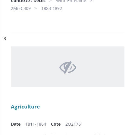
Contexte : Décès
Wihr-En-Plaine
2MiEC309
1883-1892
ésultat n°
3
Agriculture
Date
1811-1864
Cote
2O2176