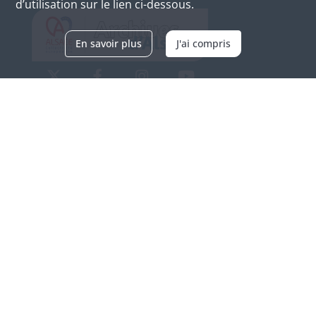
d’utilisation sur le lien ci-dessous.
En savoir plus
J'ai compris
Archives d'Alsace - Site de Colmar
Bâtiment M / Cité administrative
3, rue Fleischhauer
F-68026 COLMAR
(+33) 3 89 21 97 00
Nous contacter
Horaires d'ouverture
Du mardi au vendredi
en continu de 9h à 17h