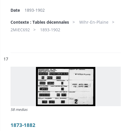
Date
1893-1902
Contexte : Tables décennales
Wihr-En-Plaine
2MiEC692
1893-1902
ésultat n°
17
58 medias
1873-1882