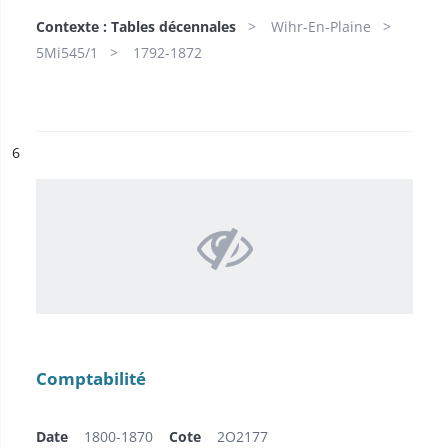
Contexte : Tables décennales
Wihr-En-Plaine
5Mi545/1
1792-1872
ésultat n°
6
Comptabilité
Date
1800-1870
Cote
2O2177