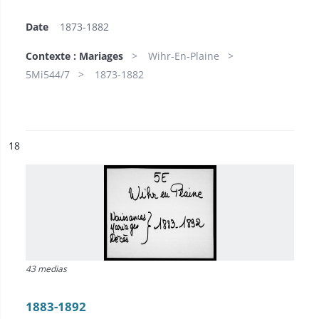
Date
1873-1882
Contexte : Mariages
Wihr-En-Plaine
5Mi544/7
1873-1882
ésultat n°
18
43 medias
1883-1892