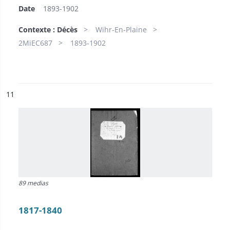
Date
1893-1902
Contexte : Décès
Wihr-En-Plaine
2MiEC687
1893-1902
ésultat n°
11
89 medias
1817-1840