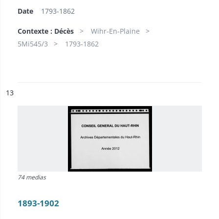
Date
1793-1862
Contexte : Décès
Wihr-En-Plaine
5Mi545/3
1793-1862
ésultat n°
13
74 medias
1893-1902