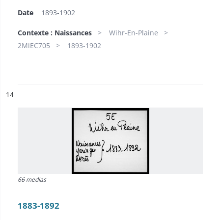
Date
1893-1902
Contexte : Naissances
Wihr-En-Plaine
2MiEC705
1893-1902
ésultat n°
14
66 medias
1883-1892