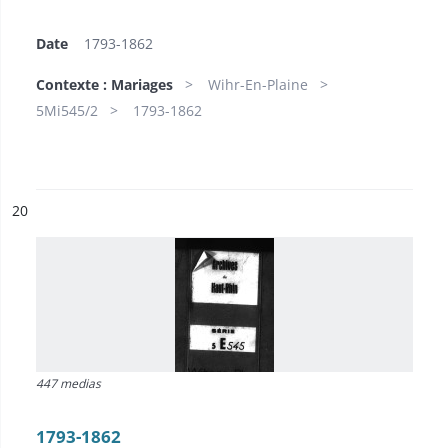
Date
1793-1862
Contexte : Mariages
Wihr-En-Plaine
5Mi545/2
1793-1862
ésultat n°
20
447 medias
1793-1862