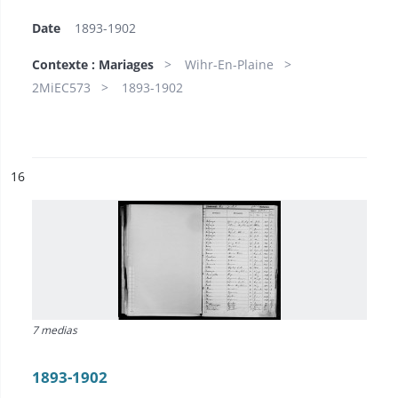
Date
1893-1902
Contexte : Mariages
Wihr-En-Plaine
2MiEC573
1893-1902
ésultat n°
16
7 medias
1893-1902