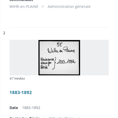
WIHR-en-PLAINE
Administration générale
ésultat n°
2
67 medias
1883-1892
Date
1883-1892