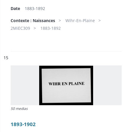
Date
1883-1892
Contexte : Naissances
Wihr-En-Plaine
2MiEC309
1883-1892
ésultat n°
15
50 medias
1893-1902