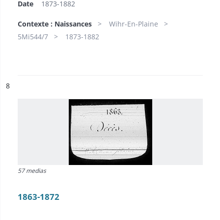
Date
1873-1882
Contexte : Naissances
Wihr-En-Plaine
5Mi544/7
1873-1882
ésultat n°
8
57 medias
1863-1872