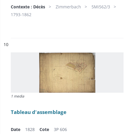
Contexte : Décès
Zimmerbach
5Mi562/3
1793-1862
ésultat n°
10
1 media
Tableau d'assemblage
Date
1828
Cote
3P 606