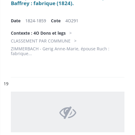
Baffrey : fabrique (1824).
Date
1824-1859
Cote
4O291
Contexte : 4O Dons et legs
CLASSEMENT PAR COMMUNE
ZIMMERBACH - Gerig Anne-Marie, épouse Ruch :
fabrique...
ésultat n°
19