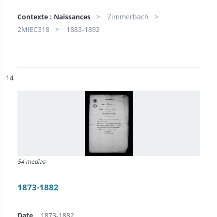
Contexte : Naissances
Zimmerbach
2MiEC318
1883-1892
ésultat n°
14
54 medias
1873-1882
Date
1873-1882