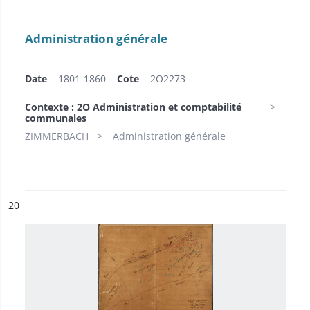
Administration générale
Date
1801-1860
Cote
2O2273
Contexte : 2O Administration et comptabilité
communales
ZIMMERBACH
Administration générale
ésultat n°
20