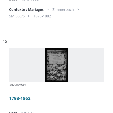
Contexte : Mariages
Zimmerbach
5Mi560/5
1873-1882
ésultat n°
15
387 medias
1793-1862
Date
1793-1862