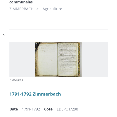
communales
ZIMMERBACH
Agriculture
ésultat n°
5
6 medias
1791-1792 Zimmerbach
Date
1791-1792
Cote
EDEPOT/290