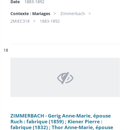
Date
1883-1892
Contexte : Mariages
Zimmerbach
2MiEC318
1883-1892
ésultat n°
18
ZIMMERBACH - Gerig Anne-Marie, épouse
Ruch : fabrique (1859) ; Kiener Pierre :
fabrique (1832) ; Thor Anne-Marie, épouse