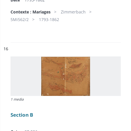
Contexte : Mariages
Zimmerbach
5Mi562/2
1793-1862
ésultat n°
16
1 media
Section B