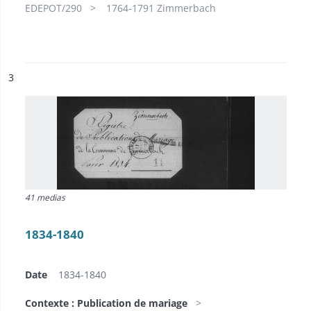
EDEPOT/290
1764-1791 Zimmerbach
ésultat n°
3
41 medias
1834-1840
Date
1834-1840
Contexte : Publication de mariage