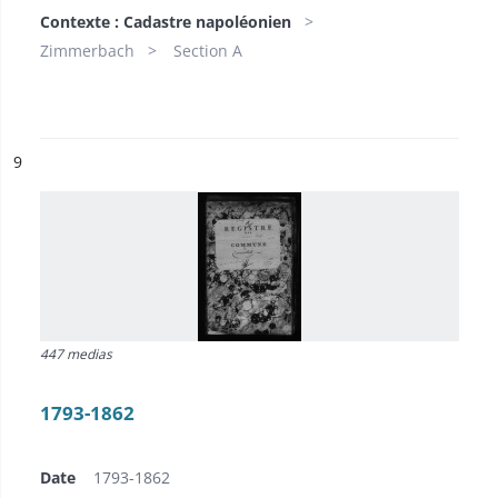
Contexte : Cadastre napoléonien
Zimmerbach
Section A
ésultat n°
9
447 medias
1793-1862
Date
1793-1862