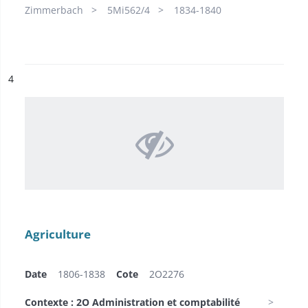
Zimmerbach
5Mi562/4
1834-1840
ésultat n°
4
Agriculture
Date
1806-1838
Cote
2O2276
Contexte : 2O Administration et comptabilité