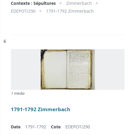
Contexte : Sépultures
Zimmerbach
EDEPOT/290
1791-1792 Zimmerbach
ésultat n°
6
1 media
1791-1792 Zimmerbach
Date
1791-1792
Cote
EDEPOT/290