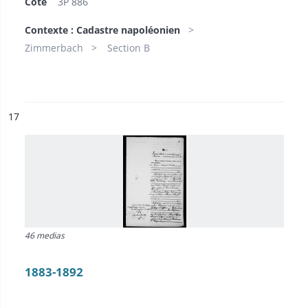
Cote
3P 886
Contexte : Cadastre napoléonien
Zimmerbach
Section B
ésultat n°
17
46 medias
1883-1892