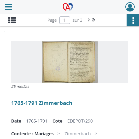
Ouvrir le menu déroulant
Archives Alsace - Colmar
Page suivante : 1/3
Dernière page
Page
sur 3
ésultat n°
1
25 medias
1765-1791 Zimmerbach
Date
1765-1791
Cote
EDEPOT/290
Contexte : Mariages
Zimmerbach