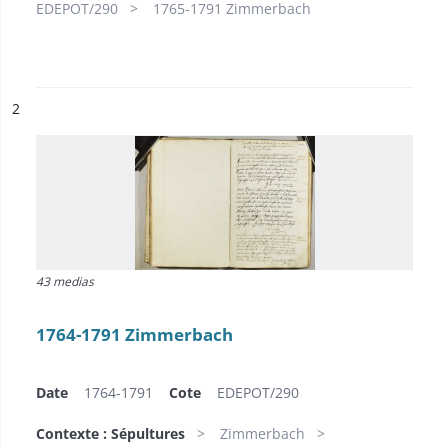
EDEPOT/290
1765-1791 Zimmerbach
ésultat n°
2
43 medias
1764-1791 Zimmerbach
Date
1764-1791
Cote
EDEPOT/290
Contexte : Sépultures
Zimmerbach