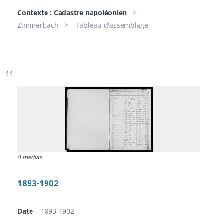
Contexte : Cadastre napoléonien
Zimmerbach
Tableau d'assemblage
ésultat n°
11
8 medias
1893-1902
Date
1893-1902