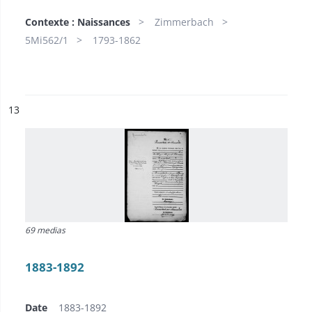
Contexte : Naissances
Zimmerbach
5Mi562/1
1793-1862
ésultat n°
13
69 medias
1883-1892
Date
1883-1892