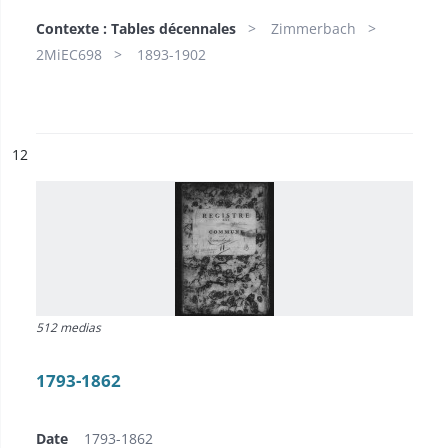
Contexte : Tables décennales
Zimmerbach
2MiEC698
1893-1902
ésultat n°
12
512 medias
1793-1862
Date
1793-1862