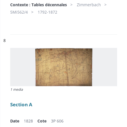
Contexte : Tables décennales
Zimmerbach
5Mi562/4
1792-1872
ésultat n°
8
1 media
Section A
Date
1828
Cote
3P 606