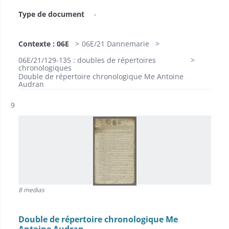
Type de document
-
Contexte : 06E
06E/21 Dannemarie
06E/21/129-135 : doubles de répertoires
chronologiques
Double de répertoire chronologique Me Antoine
Audran
Résultat n°
9
8 medias
Double de répertoire chronologique Me