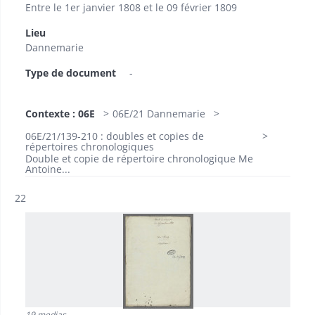
Entre le 1er janvier 1808 et le 09 février 1809
Lieu
Dannemarie
Type de document
-
Contexte : 06E
06E/21 Dannemarie
06E/21/139-210 : doubles et copies de
répertoires chronologiques
Double et copie de répertoire chronologique Me
Antoine...
Résultat n°
22
19 medias