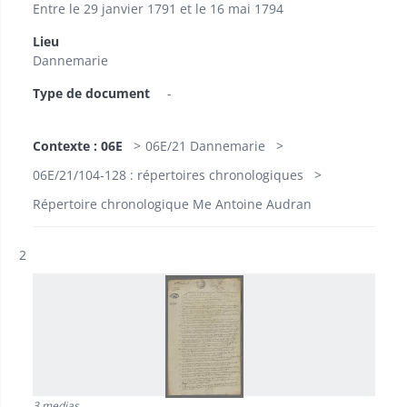
Entre le 29 janvier 1791 et le 16 mai 1794
Lieu
Dannemarie
Type de document
-
Contexte : 06E
06E/21 Dannemarie
06E/21/104-128 : répertoires chronologiques
Répertoire chronologique Me Antoine Audran
Résultat n°
2
3 medias