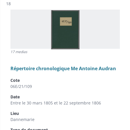
Résultat n°
18
17 medias
Répertoire chronologique Me Antoine Audran
Cote
06E/21/109
Date
Entre le 30 mars 1805 et le 22 septembre 1806
Lieu
Dannemarie
Type de document
-