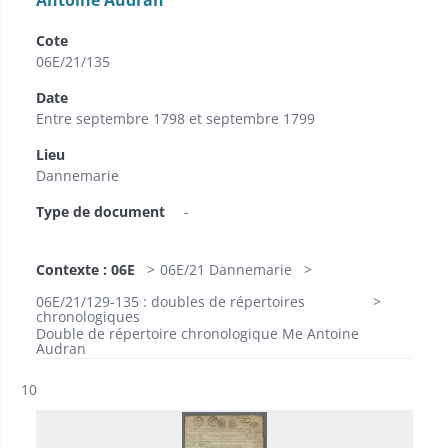
Antoine Audran
Cote
06E/21/135
Date
Entre septembre 1798 et septembre 1799
Lieu
Dannemarie
Type de document
-
Contexte : 06E
06E/21 Dannemarie
06E/21/129-135 : doubles de répertoires
chronologiques
Double de répertoire chronologique Me Antoine
Audran
Résultat n°
10