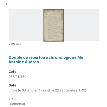
Résultat n°
3
2 medias
Double de répertoire chronologique Me
Antoine Audran
Cote
06E/21/130
Date
Entre le 03 janvier 1792 et le 22 septembre 1792
Lieu
Dannemarie