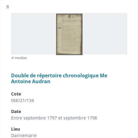
Résultat n°
8
4 medias
Double de répertoire chronologique Me
Antoine Audran
Cote
06E/21/134
Date
Entre septembre 1797 et septembre 1798
Lieu
Dannemarie