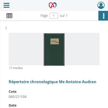
Ouvrir le menu déroulant
Archives Alsace - Colmar
Page
sur 1
Résultat n°
1
17 medias
Répertoire chronologique Me Antoine Audran
Cote
06E/21/104
Date