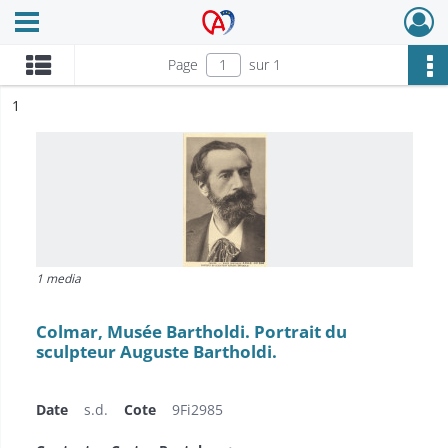
Ouvrir le menu déroulant
Archives Alsace - Colmar
Page
sur 1
ésultat n°
1
1 media
Colmar, Musée Bartholdi. Portrait du
sculpteur Auguste Bartholdi.
Date
s.d.
Cote
9Fi2985