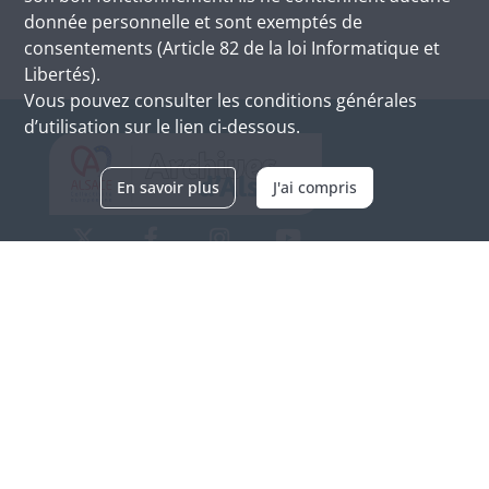
donnée personnelle et sont exemptés de
consentements (Article 82 de la loi Informatique et
Libertés).
Vous pouvez consulter les conditions générales
d’utilisation sur le lien ci-dessous.
En savoir plus
J'ai compris
Archives d'Alsace - Site de Colmar
Bâtiment M / Cité administrative
3, rue Fleischhauer
F-68026 COLMAR
(+33) 3 89 21 97 00
Nous contacter