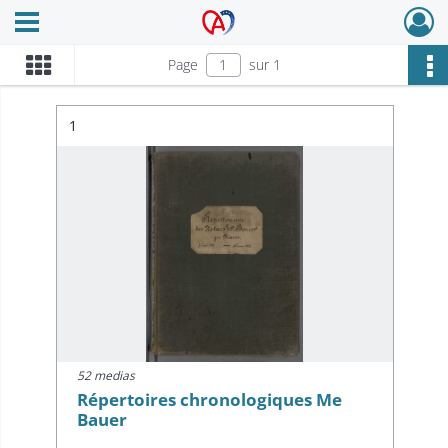
Ouvrir le menu déroulant
Archives Alsace - Colmar
Page
sur 1
Résultat n°
1
52 medias
Répertoires chronologiques Me
Bauer