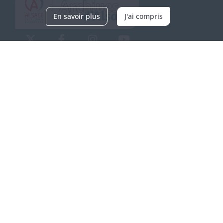
En savoir plus
J'ai compris
Archives d'Alsace - Site de Colmar
Bâtiment M / Cité administrative
3, rue Fleischhauer
F-68026 COLMAR
(+33) 3 89 21 97 00
Nous contacter
Horaires d'ouverture
Du mardi au vendredi
en continu de 9h à 17h