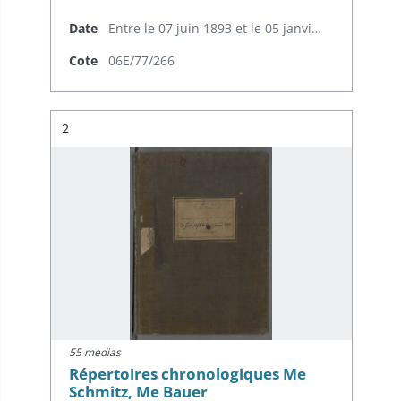
Date
Entre le 07 juin 1893 et le 05 janvier 1898
Cote
06E/77/266
Résultat n°
2
55 medias
Répertoires chronologiques Me
Schmitz, Me Bauer