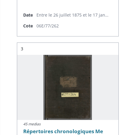
Date
Entre le 26 juillet 1875 et le 17 janvier 1878
Cote
06E/77/262
Résultat n°
3
45 medias
Répertoires chronologiques Me