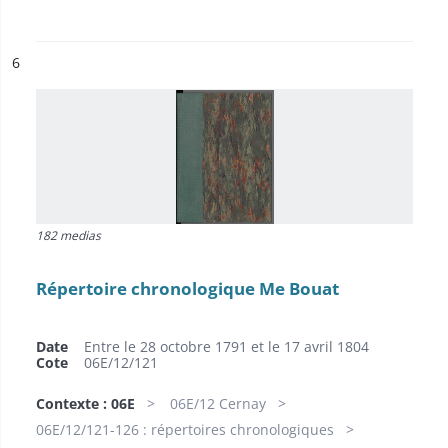
ésultat n°
6
182 medias
Répertoire chronologique Me Bouat
Date
Entre le 28 octobre 1791 et le 17 avril 1804
Cote
06E/12/121
Contexte : 06E
06E/12 Cernay
06E/12/121-126 : répertoires chronologiques