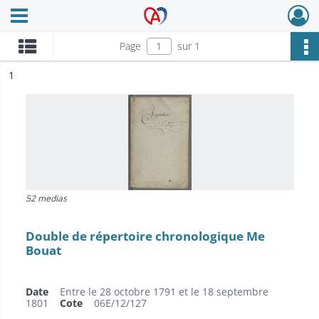
Ouvrir le menu déroulant
Archives Alsace - Colmar
Page
sur 1
ésultat n°
1
52 medias
Double de répertoire chronologique Me
Bouat
Date
Entre le 28 octobre 1791 et le 18 septembre
1801
Cote
06E/12/127