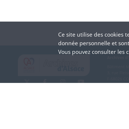
Ce site utilise des
cookies
te
donnée personnelle et sont 
Vous pouvez consulter les co
Archives d'
Bâtiment M 
3, rue Flei
F-68026 C
(+33) 3 
Nous co
Mentions légales
Politique de confidentialité
CGU