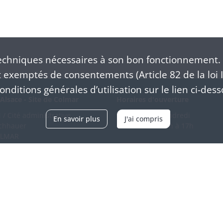
chniques nécessaires à son bon fonctionnement. 
exemptés de consentements (Article 82 de la loi I
nditions générales d’utilisation sur le lien ci-dess
Alsace - Site de Colmar
Horaires d'ouverture
/ Cité administrative
Du mardi au vendredi
En savoir plus
J'ai compris
schhauer
en continu de 9h à 17h
OLMAR
89 21 97 00
Venir
ntacter
Accessibilité
Crédits