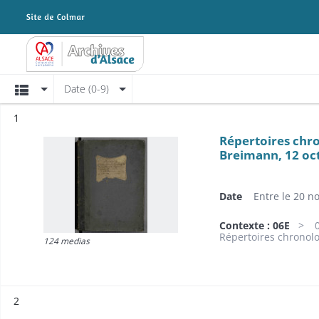
Archives Alsace - Colmar
Affichage
Date (0-9)
Résultat n°
1
Répertoires chro
Breimann, 12 oc
Date
Entre le 20 
Contexte : 06E
Répertoires chronol
124 medias
Résultat n°
2