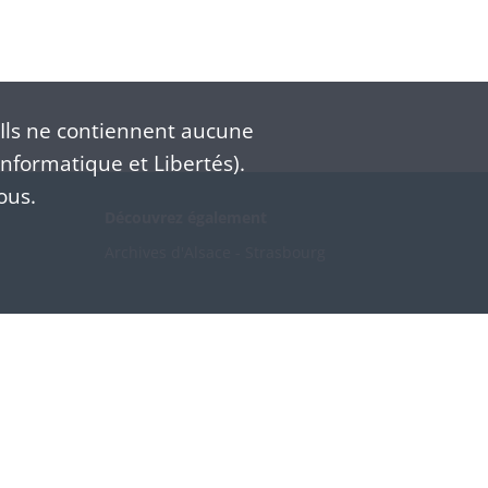
Ils ne contiennent aucune
nformatique et Libertés).
ous.
Découvrez également
Archives d'Alsace - Strasbourg