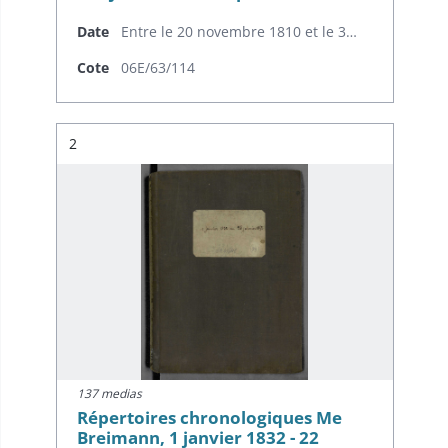
Date
Entre le 20 novembre 1810 et le 30 décembre 1831
Cote
06E/63/114
Résultat n°
2
137 medias
Répertoires chronologiques Me
Breimann, 1 janvier 1832 - 22