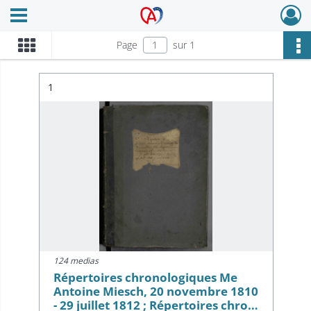
Ouvrir le menu déroulant
Archives Alsace - Colmar
Page
sur 1
Résultat n°
1
124 medias
Répertoires chronologiques Me
Antoine Miesch, 20 novembre 1810
- 29 juillet 1812 ; Répertoires chro…