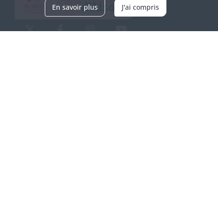
En savoir plus
J'ai compris
Archives d'Alsace - Site de Colmar
Bâtiment M / Cité administrative
3, rue Fleischhauer
F-68026 COLMAR
(+33) 3 89 21 97 00
Nous contacter
Horaires d'ouverture
Du mardi au vendredi
en continu de 9h à 17h
Venir