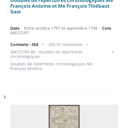
Doubles de répertoires chronologiques Me
François Antoine et Me François Thiébaut
Gast
Date
Entre octobre 1797 et septembre 1798
Cote
06E/37/87
Contexte : 06E
06E/37 Issenheim
06E/37/85-88 : doubles de répertoires
chronologiques
Doubles de répertoires chronologiques Me
François Antoine...
ésultat n°
3