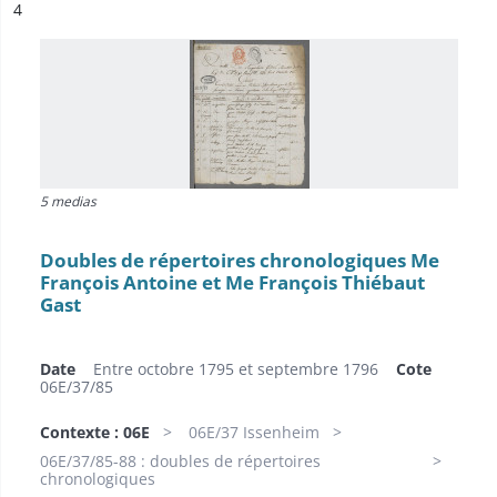
ésultat n°
4
5 medias
Doubles de répertoires chronologiques Me
François Antoine et Me François Thiébaut
Gast
Date
Entre octobre 1795 et septembre 1796
Cote
06E/37/85
Contexte : 06E
06E/37 Issenheim
06E/37/85-88 : doubles de répertoires
chronologiques