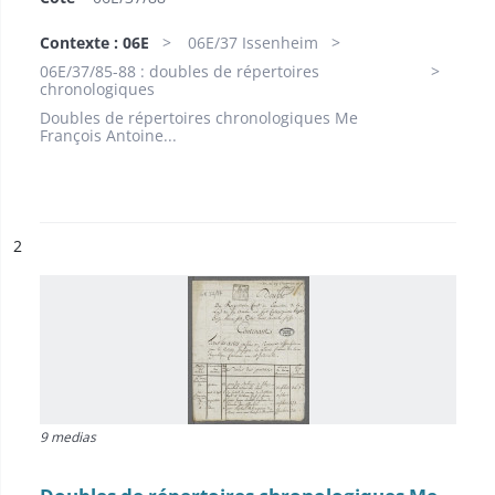
Contexte : 06E
06E/37 Issenheim
06E/37/85-88 : doubles de répertoires
chronologiques
Doubles de répertoires chronologiques Me
François Antoine...
ésultat n°
2
9 medias