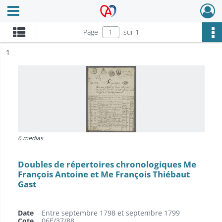
Ouvrir le menu déroulant
Archives Alsace - Colmar
Page
sur 1
ésultat n°
1
6 medias
Doubles de répertoires chronologiques Me
François Antoine et Me François Thiébaut
Gast
Date
Entre septembre 1798 et septembre 1799
Cote
06E/37/88