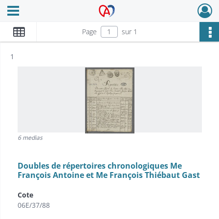
Ouvrir le menu déroulant
Archives Alsace - Colmar
Page
sur 1
Résultat n°
1
6 medias
Doubles de répertoires chronologiques Me
François Antoine et Me François Thiébaut Gast
Cote
06E/37/88