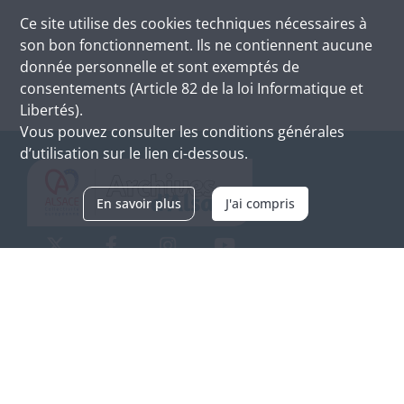
Ce site utilise des
cookies
techniques nécessaires à
son bon fonctionnement. Ils ne contiennent aucune
donnée personnelle et sont exemptés de
consentements (Article 82 de la loi Informatique et
Libertés).
Vous pouvez consulter les conditions générales
d’utilisation sur le lien ci-dessous.
En savoir plus
J'ai compris
Archives d'Alsace - Site de Colmar
Bâtiment M / Cité administrative
3, rue Fleischhauer
F-68026 COLMAR
(+33) 3 89 21 97 00