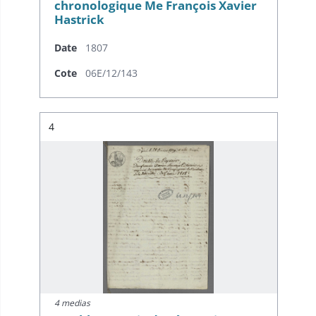
chronologique Me François Xavier
Hastrick
Date
1807
Cote
06E/12/143
Résultat n°
4
4 medias