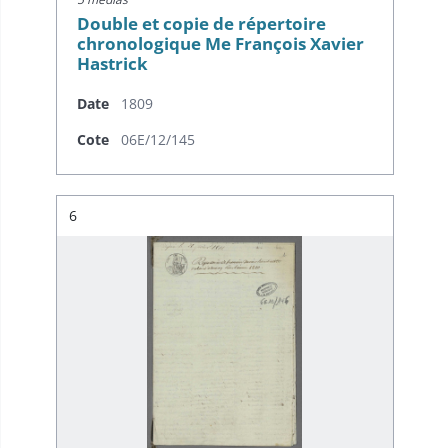
Double et copie de répertoire
chronologique Me François Xavier
Hastrick
Date
1809
Cote
06E/12/145
Résultat n°
6