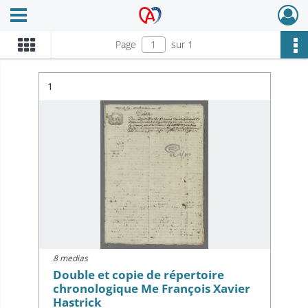
Ouvrir le menu déroulant
Archives Alsace - Colmar
Page
sur 1
Résultat n°
1
8 medias
Double et copie de répertoire
chronologique Me François Xavier
Hastrick