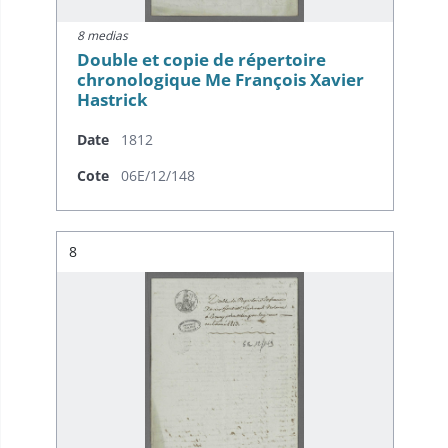
8 medias
Double et copie de répertoire
chronologique Me François Xavier
Hastrick
Date
1812
Cote
06E/12/148
Résultat n°
8