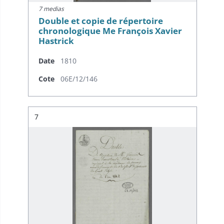
7 medias
Double et copie de répertoire
chronologique Me François Xavier
Hastrick
Date
1810
Cote
06E/12/146
Résultat n°
7