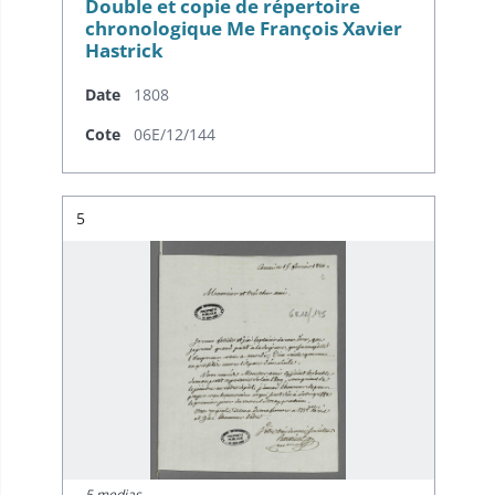
Double et copie de répertoire
chronologique Me François Xavier
Hastrick
Date
1808
Cote
06E/12/144
Résultat n°
5
5 medias