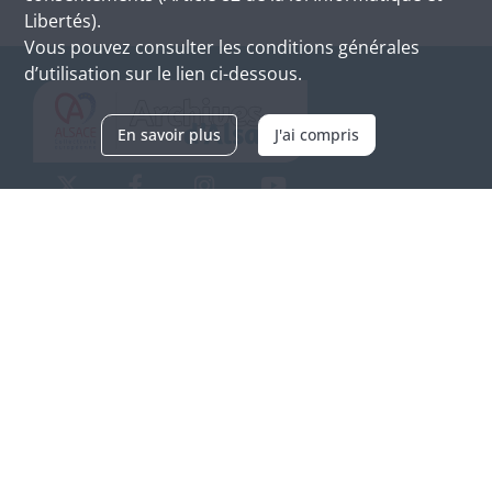
Libertés).
Vous pouvez consulter les conditions générales
d’utilisation sur le lien ci-dessous.
En savoir plus
J'ai compris
Archives d'Alsace - Site de Colmar
Bâtiment M / Cité administrative
3, rue Fleischhauer
F-68026 COLMAR
(+33) 3 89 21 97 00
Nous contacter
Horaires d'ouverture