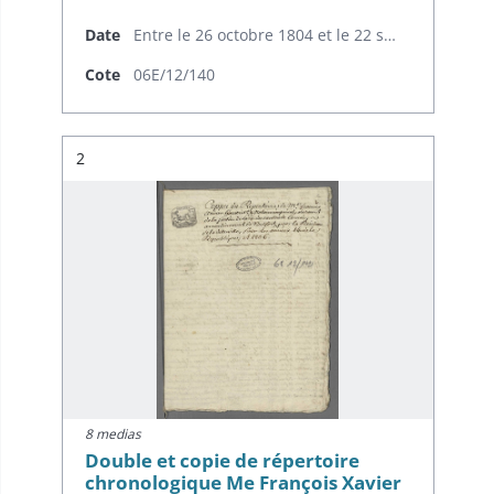
Date
Entre le 26 octobre 1804 et le 22 septembre 1805
Cote
06E/12/140
Résultat n°
2
8 medias
Double et copie de répertoire
chronologique Me François Xavier