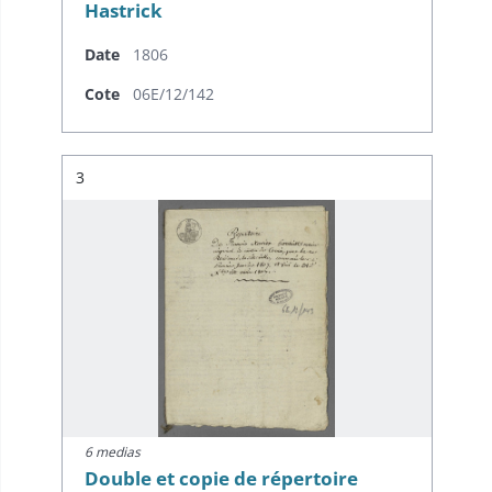
Hastrick
Date
1806
Cote
06E/12/142
Résultat n°
3
6 medias
Double et copie de répertoire