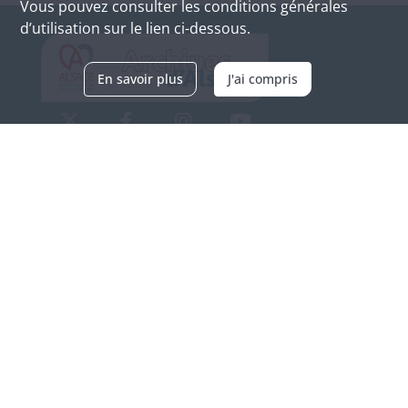
Vous pouvez consulter les conditions générales
d’utilisation sur le lien ci-dessous.
En savoir plus
J'ai compris
Archives d'Alsace - Site de Colmar
Bâtiment M / Cité administrative
3, rue Fleischhauer
F-68026 COLMAR
(+33) 3 89 21 97 00
Nous contacter
Horaires d'ouverture
Du mardi au vendredi