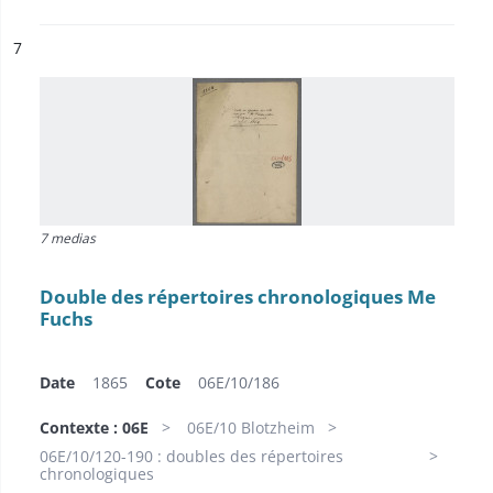
ésultat n°
7
7 medias
Double des répertoires chronologiques Me
Fuchs
Date
1865
Cote
06E/10/186
Contexte : 06E
06E/10 Blotzheim
06E/10/120-190 : doubles des répertoires
chronologiques