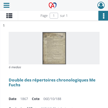
Ouvrir le menu déroulant
Archives Alsace - Colmar
Page
sur 1
ésultat n°
1
6 medias
Double des répertoires chronologiques Me
Fuchs
Date
1867
Cote
06E/10/188