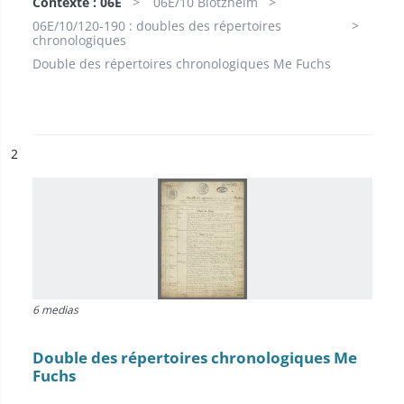
Contexte : 06E
06E/10 Blotzheim
06E/10/120-190 : doubles des répertoires
chronologiques
Double des répertoires chronologiques Me Fuchs
ésultat n°
2
6 medias
Double des répertoires chronologiques Me
Fuchs