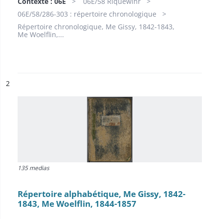
Contexte : 06E
06E/58 Riquewihr
06E/58/286-303 : répertoire chronologique
Répertoire chronologique, Me Gissy, 1842-1843,
Me Woelflin,...
ésultat n°
2
135 medias
Répertoire alphabétique, Me Gissy, 1842-
1843, Me Woelflin, 1844-1857