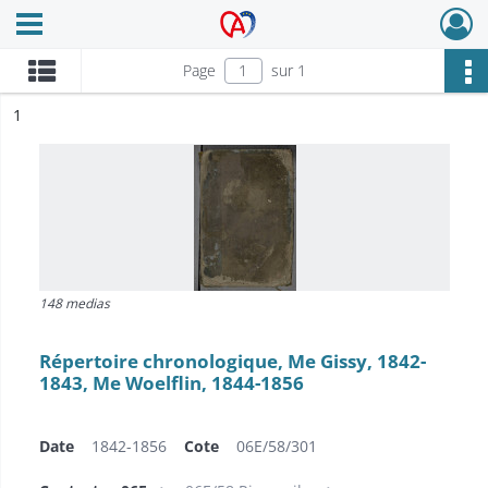
Ouvrir le menu déroulant
Archives Alsace - Colmar
Page
sur 1
ésultat n°
1
148 medias
Répertoire chronologique, Me Gissy, 1842-
1843, Me Woelflin, 1844-1856
Date
1842-1856
Cote
06E/58/301