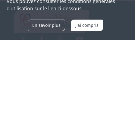
Vous pouvez consulter les conditions générales
d’utilisation sur le lien ci-dessous.
En savoir plus
J'ai compris
Archives d'Alsace - Site de Colmar
Bâtiment M / Cité administrative
3, rue Fleischhauer
F-68026 COLMAR
(+33) 3 89 21 97 00
Nous contacter
Horaires d'ouverture
Du mardi au vendredi