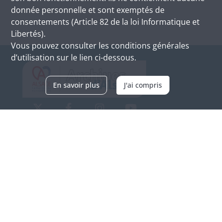
donnée personnelle et sont exemptés de
consentements (Article 82 de la loi Informatique et
Libertés).
Vous pouvez consulter les conditions générales
d’utilisation sur le lien ci-dessous.
En savoir plus
J'ai compris
Archives d'Alsace - Site de Colmar
Bâtiment M / Cité administrative
3, rue Fleischhauer
F-68026 COLMAR
(+33) 3 89 21 97 00
Nous contacter