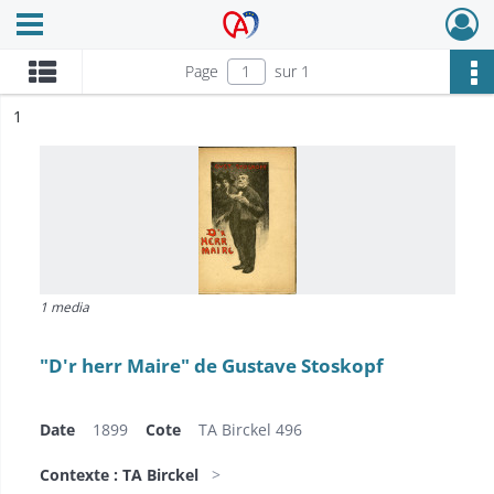
Ouvrir le menu déroulant
Archives Alsace - Colmar
Page
sur 1
ésultat n°
1
1 media
"D'r herr Maire" de Gustave Stoskopf
Date
1899
Cote
TA Birckel 496
Contexte : TA Birckel