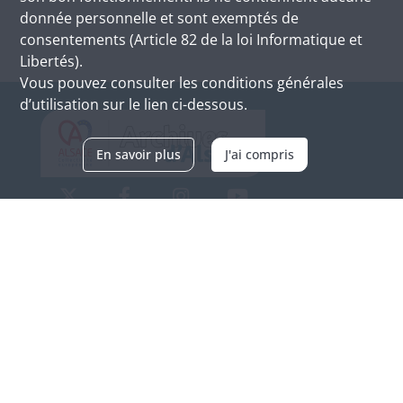
donnée personnelle et sont exemptés de
consentements (Article 82 de la loi Informatique et
Libertés).
Vous pouvez consulter les conditions générales
d’utilisation sur le lien ci-dessous.
En savoir plus
J'ai compris
Archives d'Alsace - Site de Colmar
Bâtiment M / Cité administrative
3, rue Fleischhauer
F-68026 COLMAR
(+33) 3 89 21 97 00
Nous contacter