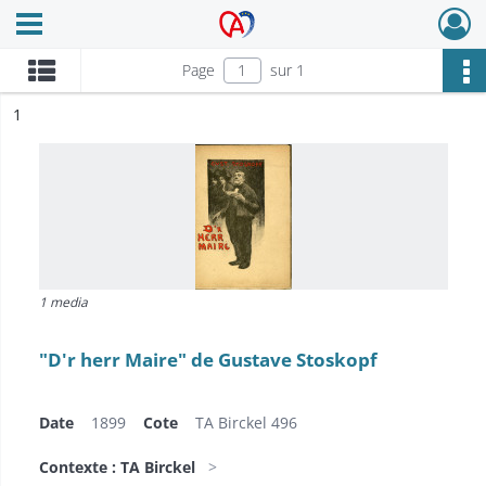
Ouvrir le menu déroulant
Archives Alsace - Colmar
Page
sur 1
ésultat n°
1
1 media
"D'r herr Maire" de Gustave Stoskopf
Date
1899
Cote
TA Birckel 496
Contexte : TA Birckel