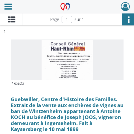
Ouvrir le menu déroulant
Archives Alsace - Colmar
Page
sur 1
ésultat n°
1
1 media
Guebwiller, Centre d'Histoire des Familles.
Extrait de la vente aux enchères de vignes au
ban de Wintzenheim appartenant à Antoine
KOCH au bénéfice de Joseph JOOS, vigneron
demeurant à Ingerseheim. Fait à
Kaysersberg le 10 mai 1899