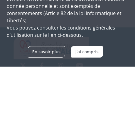
donnée personnelle et sont exemptés de
consentements (Article 82 de la loi Informatique et
Libertés).
Vous pouvez consulter les conditions générales
d’utilisation sur le lien ci-dessous.
En savoir plus
J'ai compris
Archives d'Alsace - Site de Colmar
Bâtiment M / Cité administrative
3, rue Fleischhauer
F-68026 COLMAR
(+33) 3 89 21 97 00
Nous contacter