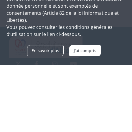
donnée personnelle et sont exemptés de
consentements (Article 82 de la loi Informatique et
Libertés).
Vous pouvez consulter les conditions générales
d’utilisation sur le lien ci-dessous.
En savoir plus
J'ai compris
Archives d'Alsace - Site de Colmar
Bâtiment M / Cité administrative
3, rue Fleischhauer
F-68026 COLMAR
(+33) 3 89 21 97 00
Nous contacter