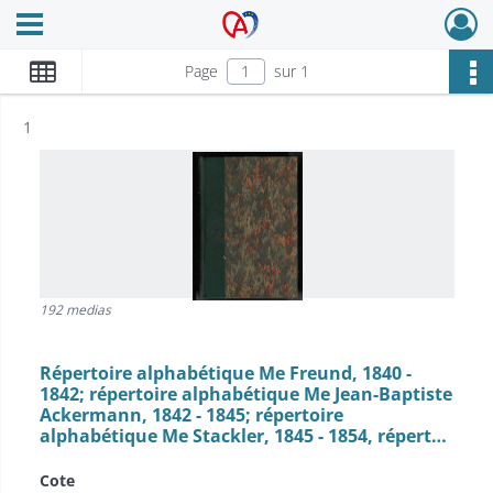
Ouvrir le menu déroulant
Archives Alsace - Colmar
Page
sur 1
Résultat n°
1
192 medias
Répertoire alphabétique Me Freund, 1840 -
1842; répertoire alphabétique Me Jean-Baptiste
Ackermann, 1842 - 1845; répertoire
alphabétique Me Stackler, 1845 - 1854, répert…
Cote