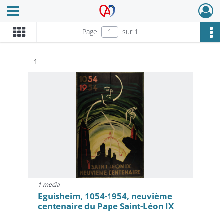
Ouvrir le menu déroulant
Archives Alsace - Colmar
Page
sur 1
Résultat n°
1
1 media
Eguisheim, 1054-1954, neuvième
centenaire du Pape Saint-Léon IX