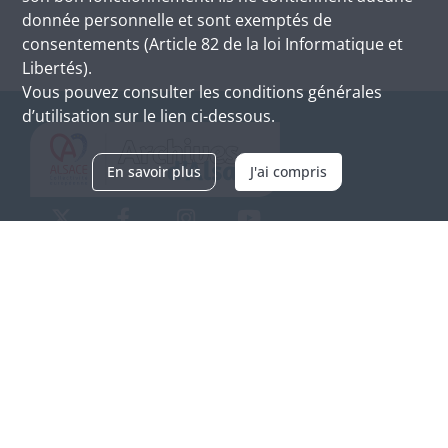
donnée personnelle et sont exemptés de
consentements (Article 82 de la loi Informatique et
Libertés).
Vous pouvez consulter les conditions générales
d’utilisation sur le lien ci-dessous.
En savoir plus
J'ai compris
Archives d'Alsace - Site de Colmar
Bâtiment M / Cité administrative
3, rue Fleischhauer
F-68026 COLMAR
(+33) 3 89 21 97 00
Nous contacter