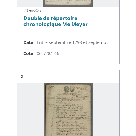
10 medias
Double de répertoire
chronologique Me Meyer
Date
Entre septembre 1798 et septembre 1799
Cote
06E/28/166
Résultat n°
8