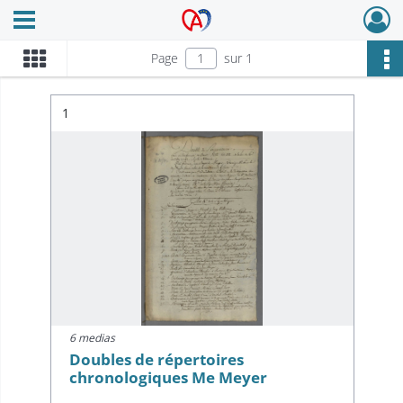
Ouvrir le menu déroulant
Archives Alsace - Colmar
Page
sur 1
Résultat n°
1
6 medias
Doubles de répertoires
chronologiques Me Meyer