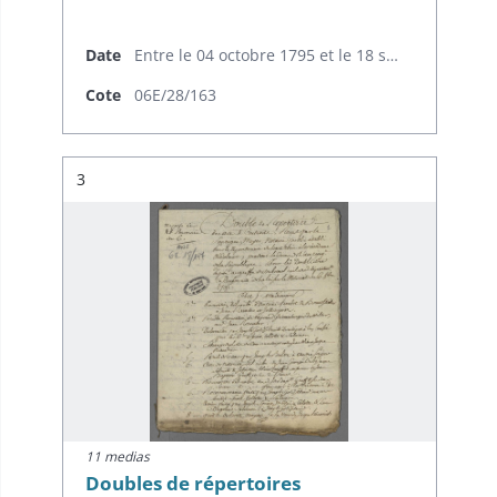
Date
Entre le 04 octobre 1795 et le 18 septembre 1796
Cote
06E/28/163
Résultat n°
3
11 medias
Doubles de répertoires