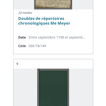
24 medias
Doubles de répertoires
chronologiques Me Meyer
Date
Entre septembre 1798 et septembre 1799
Cote
06E/18/149
Résultat n°
9