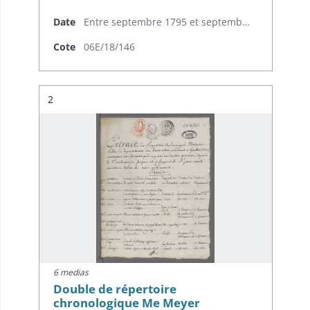
Date
Entre septembre 1795 et septembre 1796
Cote
06E/18/146
Résultat n°
2
6 medias
Double de répertoire
chronologique Me Meyer