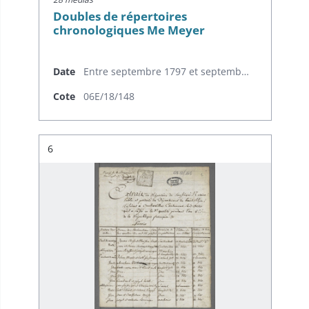
Doubles de répertoires
chronologiques Me Meyer
Date
Entre septembre 1797 et septembre 1798
Cote
06E/18/148
Résultat n°
6