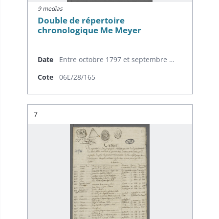
9 medias
Double de répertoire
chronologique Me Meyer
Date
Entre octobre 1797 et septembre 1798
Cote
06E/28/165
Résultat n°
7