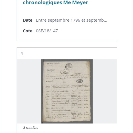
chronologiques Me Meyer
Date
Entre septembre 1796 et septembre 1797
Cote
06E/18/147
Résultat n°
4
8 medias