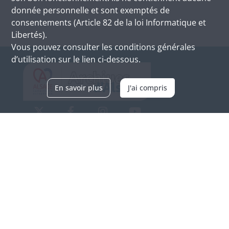
donnée personnelle et sont exemptés de
consentements (Article 82 de la loi Informatique et
Libertés).
Vous pouvez consulter les conditions générales
d’utilisation sur le lien ci-dessous.
En savoir plus
J'ai compris
Archives d'Alsace - Site de Colmar
Bâtiment M / Cité administrative
3, rue Fleischhauer
F-68026 COLMAR
(+33) 3 89 21 97 00
Nous contacter