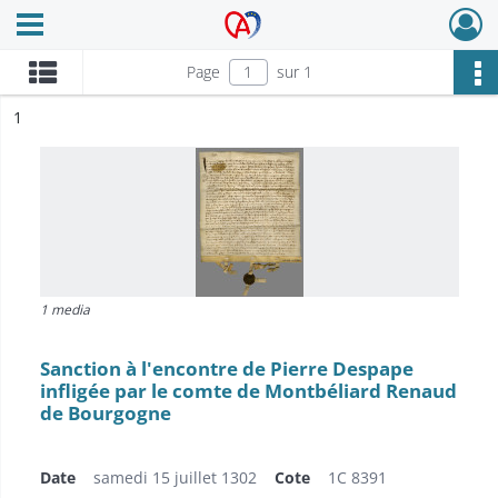
Ouvrir le menu déroulant
Archives Alsace - Colmar
Page
sur 1
ésultat n°
1
1 media
Sanction à l'encontre de Pierre Despape
infligée par le comte de Montbéliard Renaud
de Bourgogne
Date
samedi 15 juillet 1302
Cote
1C 8391