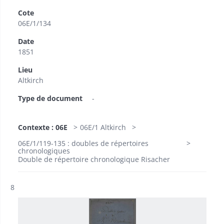
Cote
06E/1/134
Date
1851
Lieu
Altkirch
Type de document
-
Contexte : 06E
06E/1 Altkirch
06E/1/119-135 : doubles de répertoires
chronologiques
Double de répertoire chronologique Risacher
Résultat n°
8