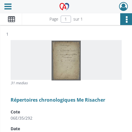
Ouvrir le menu déroulant
Archives Alsace - Colmar
Page
sur 1
Résultat n°
1
31 medias
Répertoires chronologiques Me Risacher
Cote
06E/35/292
Date