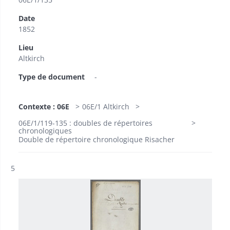
Date
1852
Lieu
Altkirch
Type de document
-
Contexte : 06E
06E/1 Altkirch
06E/1/119-135 : doubles de répertoires
chronologiques
Double de répertoire chronologique Risacher
Résultat n°
5