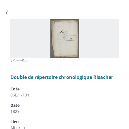
Résultat n°
6
16 medias
Double de répertoire chronologique Risacher
Cote
06E/1/131
Date
1829
Lieu
Altkirch