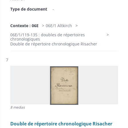
Type de document
-
Contexte : 06E
06E/1 Altkirch
06E/1/119-135 : doubles de répertoires
chronologiques
Double de répertoire chronologique Risacher
Résultat n°
7
8 medias
Double de répertoire chronologique Risacher