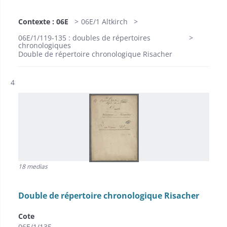
Contexte : 06E
06E/1 Altkirch
06E/1/119-135 : doubles de répertoires
chronologiques
Double de répertoire chronologique Risacher
Résultat n°
4
18 medias
Double de répertoire chronologique Risacher
Cote
06E/1/135