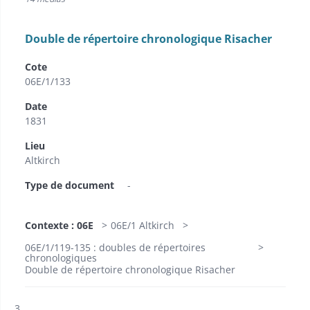
Double de répertoire chronologique Risacher
Cote
06E/1/133
Date
1831
Lieu
Altkirch
Type de document
-
Contexte : 06E
06E/1 Altkirch
06E/1/119-135 : doubles de répertoires
chronologiques
Double de répertoire chronologique Risacher
Résultat n°
3