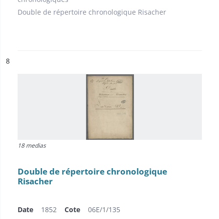
Double de répertoire chronologique Risacher
ésultat n°
8
18 medias
Double de répertoire chronologique
Risacher
Date
1852
Cote
06E/1/135