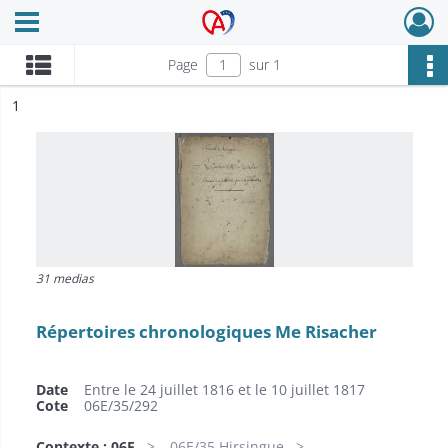
Ouvrir le menu déroulant
Archives Alsace - Colmar
Page
sur 1
ésultat n°
1
31 medias
Répertoires chronologiques Me Risacher
Date
Entre le 24 juillet 1816 et le 10 juillet 1817
Cote
06E/35/292
Contexte : 06E
06E/35 Hirsingue