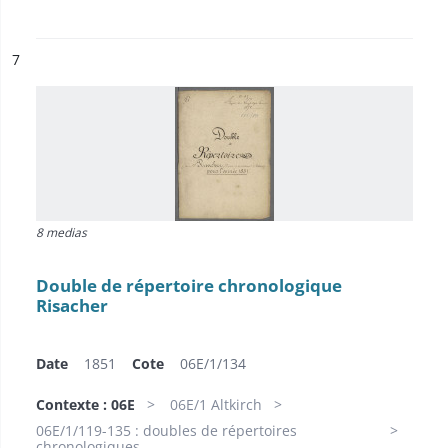
ésultat n°
7
8 medias
Double de répertoire chronologique
Risacher
Date
1851
Cote
06E/1/134
Contexte : 06E
06E/1 Altkirch
06E/1/119-135 : doubles de répertoires
chronologiques