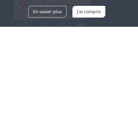
En savoir plus
J'ai compris
Archives d'Alsace - Site de Colmar
Bâtiment M / Cité administrative
3, rue Fleischhauer
F-68026 COLMAR
(+33) 3 89 21 97 00
Nous contacter
Horaires d'ouverture
Du mardi au vendredi
en continu de 9h à 17h