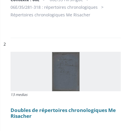
06E/35/281-318 : répertoires chronologiques
Répertoires chronologiques Me Risacher
ésultat n°
2
13 medias
Doubles de répertoires chronologiques Me
Risacher