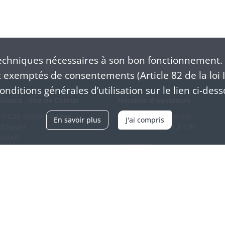
chniques nécessaires à son bon fonctionnement. 
exemptés de consentements (Article 82 de la loi I
nditions générales d’utilisation sur le lien ci-dess
Alsace - Site de Colmar
Horaires d'ouverture
/ Cité administrative
Du mardi au vendredi
En savoir plus
J'ai compris
schhauer
en continu de 9h à 17h
OLMAR
89 21 97 00
Venir
ntacter
Accessibilité
Crédits