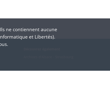
Ils ne contiennent aucune
nformatique et Libertés).
ous.
Découvrez également
Archives d'Alsace - Strasbourg