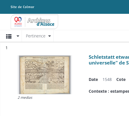
Archives Alsace - Colmar
Affichage
Pertinence
Résultat n°
1
Schletstatt etwan
universelle" de S
Date
1548
Cote
Contexte : estampe
2 medias