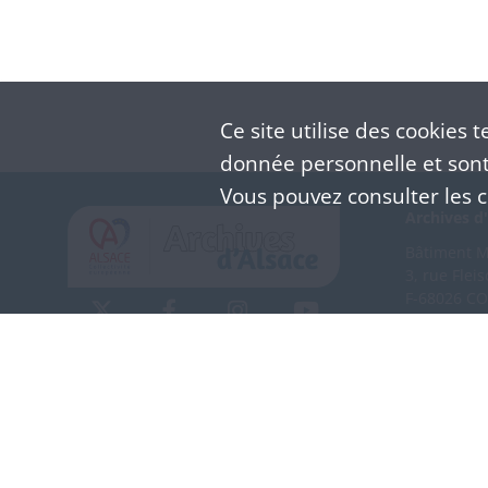
Ce site utilise des
cookies
te
donnée personnelle et sont 
Vous pouvez consulter les co
Archives d'
Bâtiment M 
3, rue Flei
F-68026 C
(+33) 3 
Nous co
Mentions légales
Politique de confidentialité
CGU