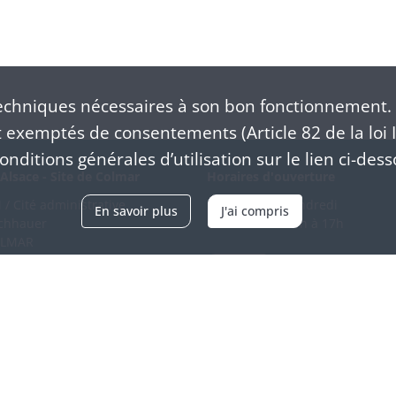
chniques nécessaires à son bon fonctionnement. 
exemptés de consentements (Article 82 de la loi I
nditions générales d’utilisation sur le lien ci-dess
Alsace - Site de Colmar
Horaires d'ouverture
/ Cité administrative
Du mardi au vendredi
En savoir plus
J'ai compris
schhauer
en continu de 9h à 17h
OLMAR
89 21 97 00
Venir
ntacter
Accessibilité
Crédits