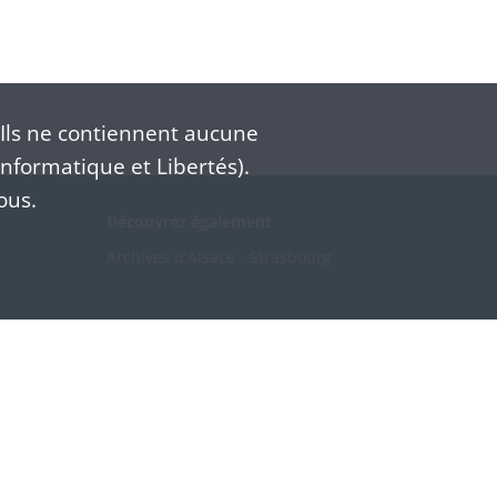
Ils ne contiennent aucune
nformatique et Libertés).
ous.
Découvrez également
Archives d'Alsace - Strasbourg