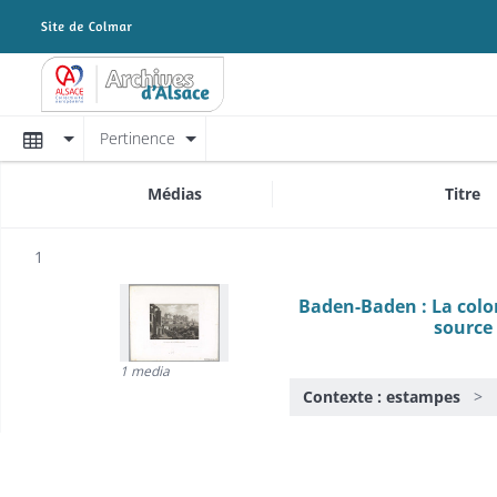
Archives Alsace - Colmar
Affichage
Pertinence
Médias
Titre
Résultat n°
1
Baden-Baden : La colo
source
1 media
Contexte : estampes