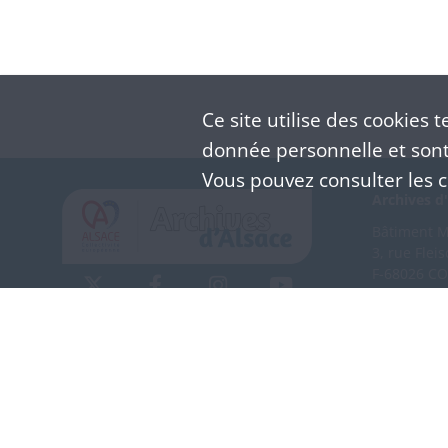
Ce site utilise des
cookies
te
donnée personnelle et sont 
Vous pouvez consulter les co
Archives d'
Bâtiment M 
3, rue Flei
F-68026 C
(+33) 3 
Nous co
Mentions légales
Politique de confidentialité
CGU