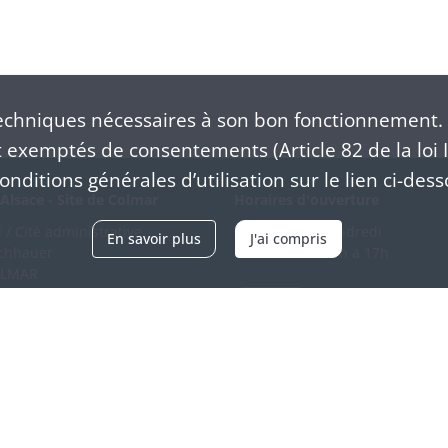
chniques nécessaires à son bon fonctionnement. 
exemptés de consentements (Article 82 de la loi I
nditions générales d’utilisation sur le lien ci-dess
Alsace - Site de Colmar
Horaires d'ouverture
/ Cité administrative
Du mardi au vendredi
En savoir plus
J'ai compris
schhauer
en continu de 9h à 17h
OLMAR
89 21 97 00
Venir
ntacter
Accessibilité
Crédits