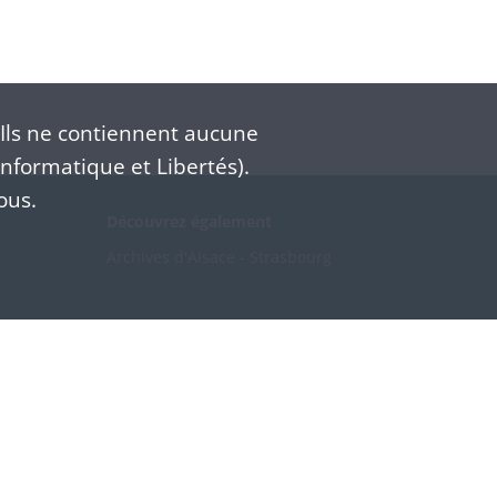
Ils ne contiennent aucune
nformatique et Libertés).
ous.
Découvrez également
Archives d'Alsace - Strasbourg