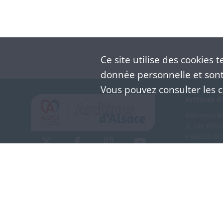
Ce site utilise des
cookies
te
donnée personnelle et sont 
Vous pouvez consulter les co
Archives d'
Bâtiment M 
3, rue Flei
F-68026 C
(+33) 3 
Nous co
Mentions légales
Politique de confidentialité
CGU