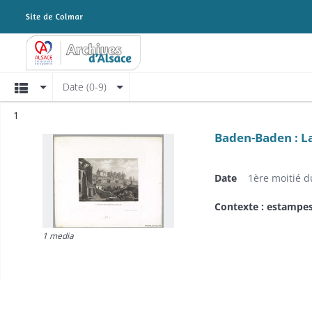
Archives Alsace - Colmar
Affichage
Date (0-9)
Résultat n°
1
Baden-Baden : La
Date
1ère moitié d
Contexte : estampe
1 media