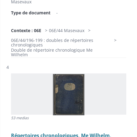
Masevaux
Type de document
-
Contexte : 06E
06E/44 Masevaux
06E/44/196-199 : doubles de répertoires
chronologiques
Double de répertoire chronologique Me
Wilhelm
Résultat n°
4
53 medias
Répertoires chronologiques, Me Wilhelm,