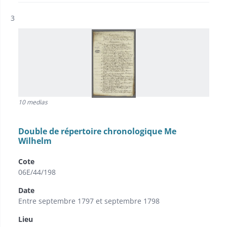
Résultat n°
3
10 medias
Double de répertoire chronologique Me
Wilhelm
Cote
06E/44/198
Date
Entre septembre 1797 et septembre 1798
Lieu