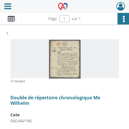
Ouvrir le menu déroulant
Archives Alsace - Colmar
Page
sur 1
Résultat n°
1
9 medias
Double de répertoire chronologique Me
Wilhelm
Cote
06E/44/196