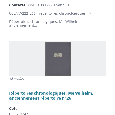
Contexte : 06E
06E/77 Thann
06E/77/222-266 : répertoires chronologiques
Répertoires chronologiques, Me Wilhelm,
anciennement...
Résultat n°
6
15 medias
Répertoires chronologiques, Me Wilhelm,
anciennement répertoire n°26
Cote
06E/77/247