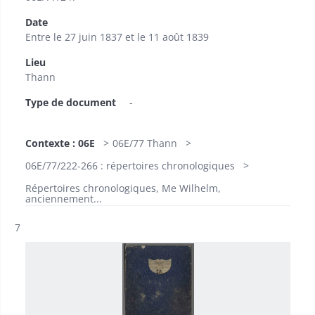
Date
Entre le 27 juin 1837 et le 11 août 1839
Lieu
Thann
Type de document
-
Contexte : 06E
06E/77 Thann
06E/77/222-266 : répertoires chronologiques
Répertoires chronologiques, Me Wilhelm,
anciennement...
Résultat n°
7