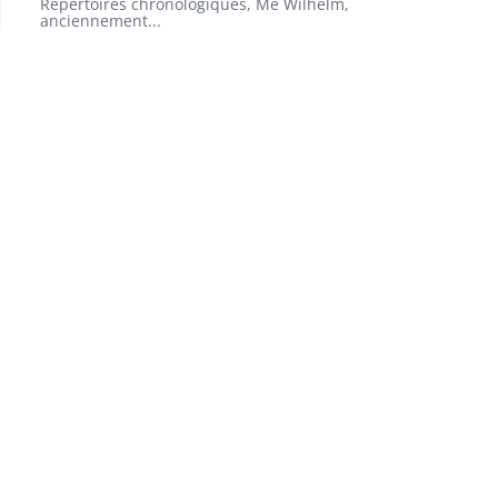
Répertoires chronologiques, Me Wilhelm,
anciennement...