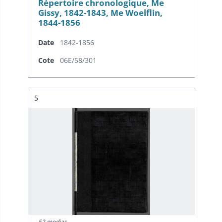
Répertoire chronologique, Me
Gissy, 1842-1843, Me Woelflin,
1844-1856
Date
1842-1856
Cote
06E/58/301
Résultat n°
5
52 medias