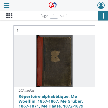
Ouvrir le menu déroulant
Archives Alsace - Colmar
Page
sur 1
Résultat n°
1
207 medias
Répertoire alphabétique, Me
Woelflin, 1857-1867, Me Gruber,
1867-1871, Me Haase, 1872-1879