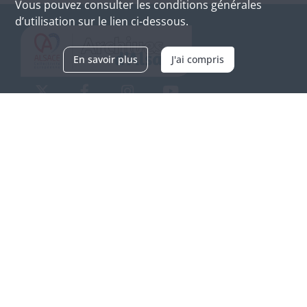
Vous pouvez consulter les conditions générales
d’utilisation sur le lien ci-dessous.
En savoir plus
J'ai compris
Archives d'Alsace - Site de Colmar
Bâtiment M / Cité administrative
3, rue Fleischhauer
F-68026 COLMAR
(+33) 3 89 21 97 00
Nous contacter
Horaires d'ouverture
Du mardi au vendredi