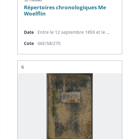
Répertoires chronologiques Me
Woelflin
Date
Entre le 12 septembre 1859 et le 16 septembre 1867
Cote
06E/58/270
Résultat n°
6