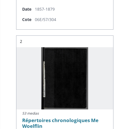
Date
1857-1879
Cote
06E/57/304
Résultat n°
2
53 medias
Répertoires chronologiques Me
Woelflin