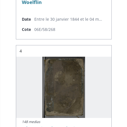
Woelflin
Date
Entre le 30 janvier 1844 et le 04 mai 1852
Cote
06E/58/268
Résultat n°
4
148 medias