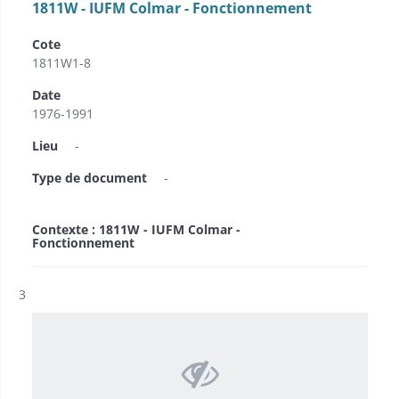
1811W - IUFM Colmar - Fonctionnement
Cote
1811W1-8
Date
1976-1991
Lieu
-
Type de document
-
Contexte : 1811W - IUFM Colmar -
Fonctionnement
Résultat n°
3