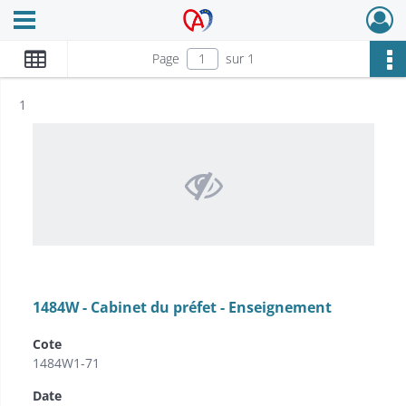
Ouvrir le menu déroulant
Archives Alsace - Colmar
Page
sur 1
Résultat n°
1
1484W - Cabinet du préfet - Enseignement
Cote
1484W1-71
Date