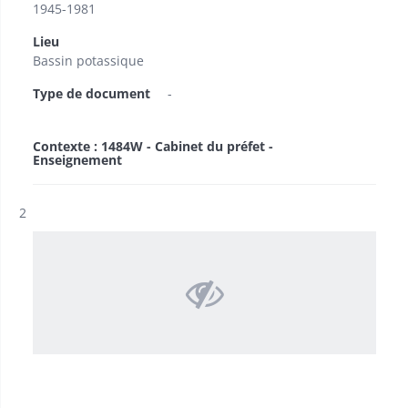
1945-1981
Lieu
Bassin potassique
Type de document
-
Contexte : 1484W - Cabinet du préfet -
Enseignement
Résultat n°
2