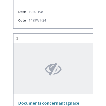
Date
1950-1981
Cote
1499W1-24
Résultat n°
3
Documents concernant Ignace