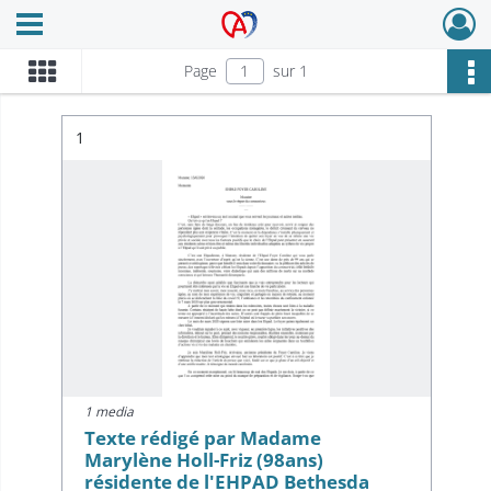
Ouvrir le menu déroulant
Archives Alsace - Colmar
Page
sur 1
Résultat n°
1
1 media
Texte rédigé par Madame
Marylène Holl-Friz (98ans)
résidente de l'EHPAD Bethesda