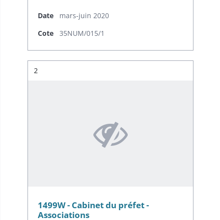
Caroline.
Date
mars-juin 2020
Cote
35NUM/015/1
Résultat n°
2
1499W - Cabinet du préfet -
Associations