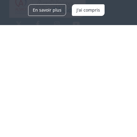
En savoir plus
J'ai compris
Archives d'Alsace - Site de Colmar
Bâtiment M / Cité administrative
3, rue Fleischhauer
F-68026 COLMAR
(+33) 3 89 21 97 00
Nous contacter
Horaires d'ouverture
Du mardi au vendredi
en continu de 9h à 17h