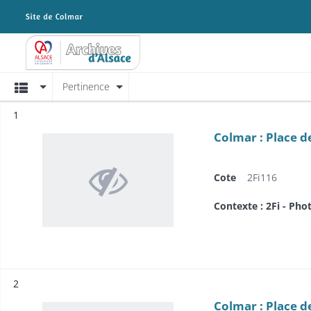
Archives Alsace - Colmar
Affichage
Pertinence
Résultat n°
1
Colmar : Place de
Cote
2Fi116
Contexte : 2Fi - Pho
Résultat n°
2
Colmar : Place de