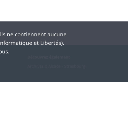
Ils ne contiennent aucune
nformatique et Libertés).
ous.
Découvrez également
Archives d'Alsace - Strasbourg