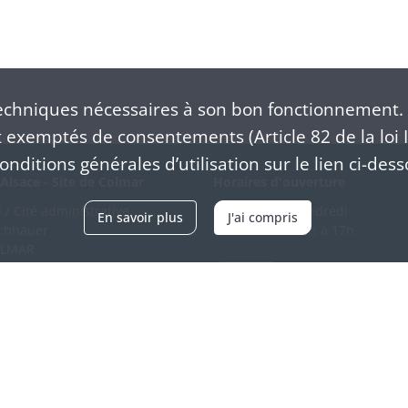
chniques nécessaires à son bon fonctionnement. 
exemptés de consentements (Article 82 de la loi I
nditions générales d’utilisation sur le lien ci-dess
Alsace - Site de Colmar
Horaires d'ouverture
/ Cité administrative
Du mardi au vendredi
En savoir plus
J'ai compris
schhauer
en continu de 9h à 17h
OLMAR
89 21 97 00
Venir
ntacter
Accessibilité
Crédits