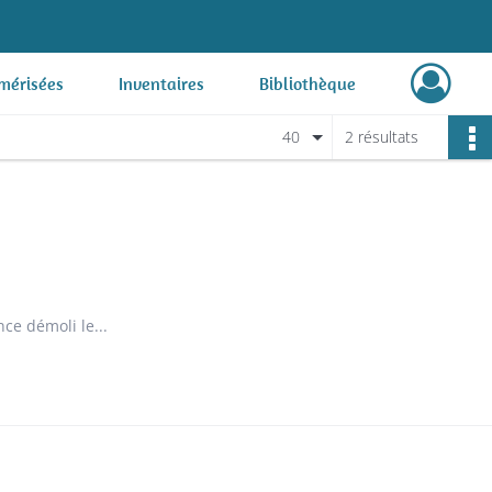
mérisées
Inventaires
Bibliothèque
40
2 résultats
ce démoli le...