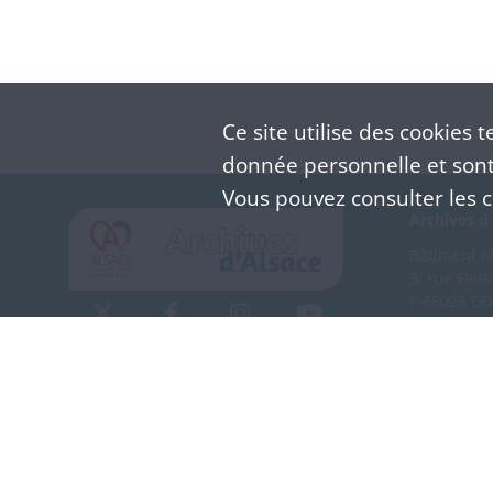
Ce site utilise des
cookies
te
donnée personnelle et sont 
Vous pouvez consulter les co
Archives d'
Bâtiment M 
3, rue Flei
F-68026 C
(+33) 3 
Nous co
Mentions légales
Politique de confidentialité
CGU